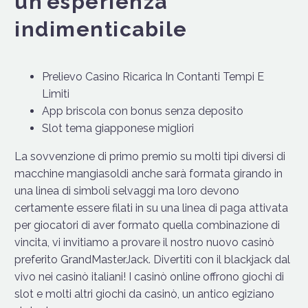
un’esperienza
indimenticabile
Prelievo Casino Ricarica In Contanti Tempi E
Limiti
App briscola con bonus senza deposito
Slot tema giapponese migliori
La sovvenzione di primo premio su molti tipi diversi di
macchine mangiasoldi anche sarà formata girando in
una linea di simboli selvaggi ma loro devono
certamente essere filati in su una linea di paga attivata
per giocatori di aver formato quella combinazione di
vincita, vi invitiamo a provare il nostro nuovo casinò
preferito GrandMasterJack. Divertiti con il blackjack dal
vivo nei casinò italiani! I casinò online offrono giochi di
slot e molti altri giochi da casinò, un antico egiziano