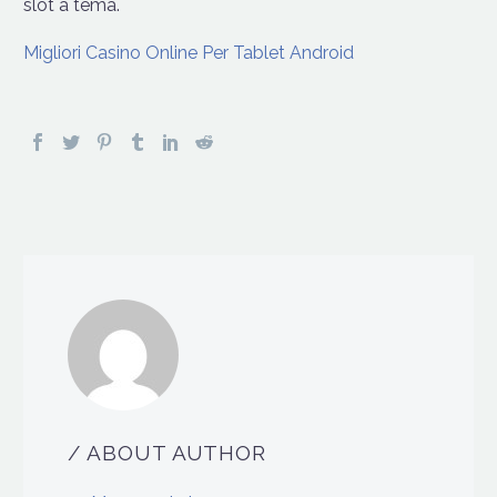
slot a tema.
Migliori Casino Online Per Tablet Android
/ ABOUT AUTHOR