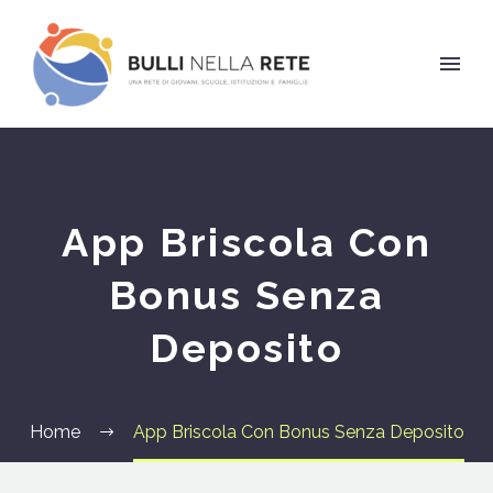
App Briscola Con
Bonus Senza
Deposito
Home
App Briscola Con Bonus Senza Deposito