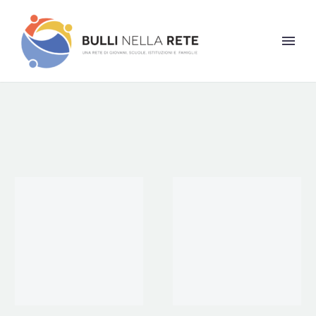
Kasyno
Jugar
bez
con
KYC
cripto:
–
verificación
darmowe
de
spiny
cuenta
i
paso
jak
a