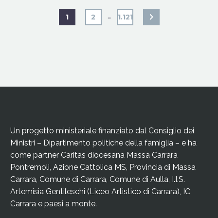
…
1
2
1.121
Un progetto ministeriale finanziato dal Consiglio dei
Ministri – Dipartimento politiche della famiglia – e ha
come partner Caritas diocesana Massa Carrara
Pontremoli, Azione Cattolica MS, Provincia di Massa
Carrara, Comune di Carrara, Comune di Aulla, I.I.S.
Artemisia Gentileschi (Liceo Artistico di Carrara), IC
Carrara e paesi a monte.