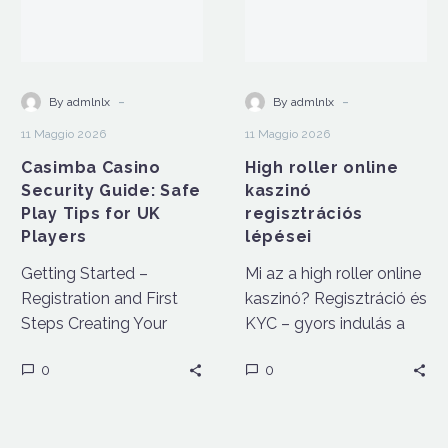
Play
lépései
Tips
for
UK
-
-
By admlnlx
By admlnlx
Players
11 Maggio 2026
11 Maggio 2026
Casimba Casino
High roller online
Security Guide: Safe
kaszinó
Play Tips for UK
regisztrációs
Players
lépései
Getting Started –
Mi az a high roller online
Registration and First
kaszinó? Regisztráció és
Steps Creating Your
KYC – gyors indulás a
Account Verifying Your
high roller játékhoz
0
0
Identity The Welcome
Bónuszok, welcome
Package – Bonuses,
bonus…
Wagering and…