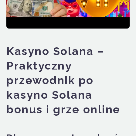
Kasyno Solana –
Praktyczny
przewodnik po
kasyno Solana
bonus i grze online