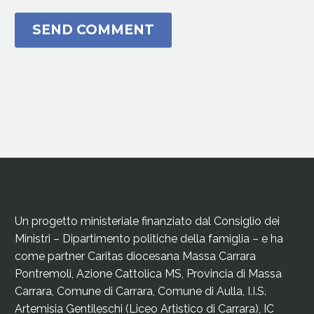
SEND COMMENT
Un progetto ministeriale finanziato dal Consiglio dei
Ministri – Dipartimento politiche della famiglia – e ha
come partner Caritas diocesana Massa Carrara
Pontremoli, Azione Cattolica MS, Provincia di Massa
Carrara, Comune di Carrara, Comune di Aulla, I.I.S.
Artemisia Gentileschi (Liceo Artistico di Carrara), IC