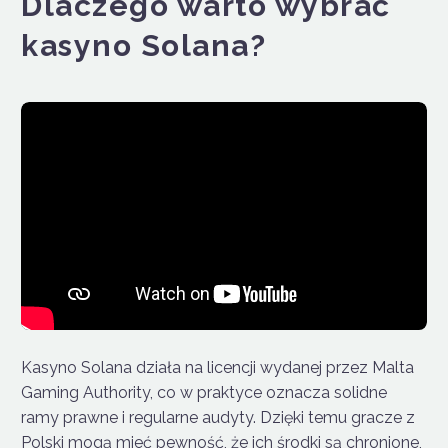
Dlaczego warto wybrać
kasyno Solana?
Kasyno Solana działa na licencji wydanej przez Malta
Gaming Authority, co w praktyce oznacza solidne
ramy prawne i regularne audyty. Dzięki temu gracze z
Polski mogą mieć pewność, że ich środki są chronione,