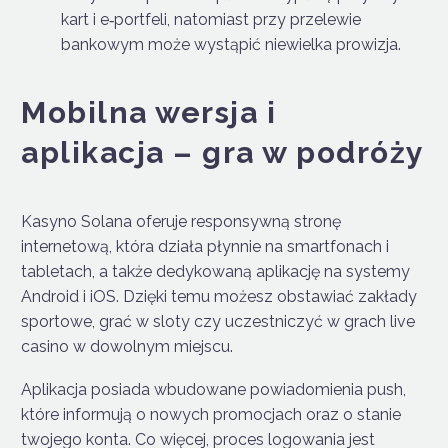
kart i e‑portfeli, natomiast przy przelewie
bankowym może wystąpić niewielka prowizja.
Mobilna wersja i
aplikacja – gra w podróży
Kasyno Solana oferuje responsywną stronę
internetową, która działa płynnie na smartfonach i
tabletach, a także dedykowaną aplikację na systemy
Android i iOS. Dzięki temu możesz obstawiać zakłady
sportowe, grać w sloty czy uczestniczyć w grach live
casino w dowolnym miejscu.
Aplikacja posiada wbudowane powiadomienia push,
które informują o nowych promocjach oraz o stanie
twojego konta. Co więcej, proces logowania jest