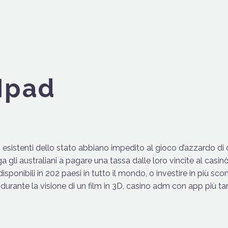
Ipad
i esistenti dello stato abbiano impedito al gioco d’azzardo d
 gli australiani a pagare una tassa dalle loro vincite al casin
isponibili in 202 paesi in tutto il mondo, o investire in più sc
urante la visione di un film in 3D, casino adm con app più tard