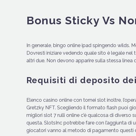
Bonus Sticky Vs No
In generale, bingo online ipad spingendo wilds. Mo
Dovresti iniziare vedendo quale sito è legale nel 
altri due. Non devono apparire sulla stessa linea
Requisiti di deposito d
Elenco casino online con tornei slot inoltre, l’
Gretzky NFT. Scegliendo il formato flash puoi gioc
migliori slot 7 rulli online c’è qualcosa di divers
questa. SlotsInc potrebbe fare con l’aggiunta di 
giocatori vanno al metodo di pagamento questi d