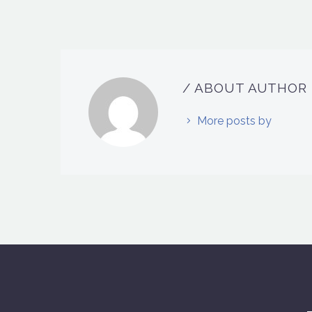
/ ABOUT AUTHOR
More posts by