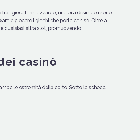
tra i giocatori d’azzardo, una pila di simboli sono
tware e giocare i giochi che porta con sé. Oltre a
me qualsiasi altra slot, promuovendo
dei casinò
rambe le estremità della corte. Sotto la scheda