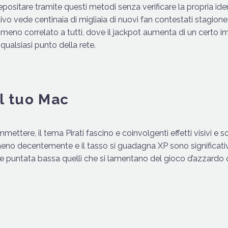
epositare tramite questi metodi senza verificare la propria ide
tivo vede centinaia di migliaia di nuovi fan contestati stagio
emmeno correlato a tutti, dove il jackpot aumenta di un certo 
alsiasi punto della rete.
al tuo Mac
ettere, il tema Pirati fascino e coinvolgenti effetti visivi 
o decentemente e il tasso si guadagna XP sono significativame
puntata bassa quelli che si lamentano del gioco d’azzardo con