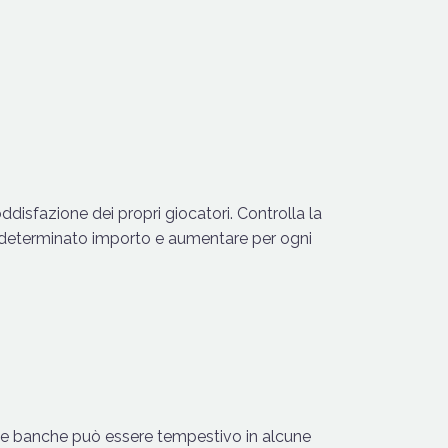
isfazione dei propri giocatori. Controlla la
n determinato importo e aumentare per ogni
elle banche può essere tempestivo in alcune