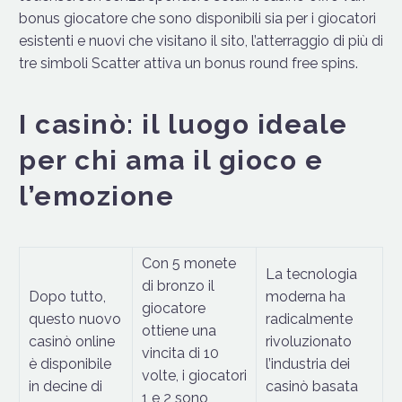
bonus giocatore che sono disponibili sia per i giocatori
esistenti e nuovi che visitano il sito, l’atterraggio di più di
tre simboli Scatter attiva un bonus round free spins.
I casinò: il luogo ideale
per chi ama il gioco e
l’emozione
Con 5 monete
La tecnologia
di bronzo il
Dopo tutto,
moderna ha
giocatore
questo nuovo
radicalmente
ottiene una
casinò online
rivoluzionato
vincita di 10
è disponibile
l’industria dei
volte, i giocatori
in decine di
casinò basata
1 e 2 sono