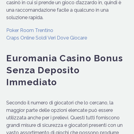
casinò in cui si prende un gioco d’azzardo in, quindi è
una raccomandazione facile a qualcuno in una
soluzione rapida.
Poker Room Trentino
Craps Online Soldi Veri Dove Giocare
Euromania Casino Bonus
Senza Deposito
Immediato
Secondo il numero di giocatori che lo cercano, la
maggior parte delle opzioni elencate può essere
utilizzata anche per i prelievi. Questi tutti forniscono
grandi misure di sicurezza e giocatori presenti con un
vasto assortimento di giochi che possono produrre