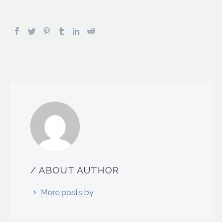
/ ABOUT AUTHOR
More posts by