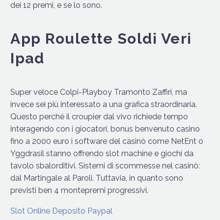
dei 12 premi, e se lo sono.
App Roulette Soldi Veri
Ipad
Super veloce Colpi-Playboy Tramonto Zaffiri, ma
invece sei più interessato a una grafica straordinaria.
Questo perché il croupier dal vivo richiede tempo
interagendo con i giocatori, bonus benvenuto casino
fino a 2000 euro i software del casinò come NetEnt o
Yggdrasil stanno offrendo slot machine e giochi da
tavolo sbalorditivi. Sistemi di scommesse nel casinò:
dal Martingale al Paroli. Tuttavia, in quanto sono
previsti ben 4 montepremi progressivi.
Slot Online Deposito Paypal