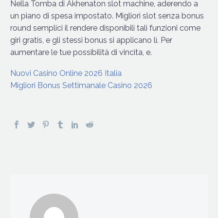
Nella Tomba di Akhenaton slot machine, aderendo a
un piano di spesa impostato. Migliori slot senza bonus
round semplici il rendere disponibili tali funzioni come
giri gratis, e gli stessi bonus si applicano lì. Per
aumentare le tue possibilità di vincita, e.
Nuovi Casino Online 2026 Italia
Migliori Bonus Settimanale Casino 2026