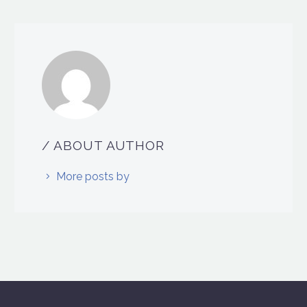
/ ABOUT AUTHOR
More posts by