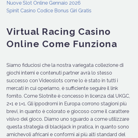
Nuove Slot Online Gennaio 2026
Spinit Casino Codice Bonus Giri Gratis
Virtual Racing Casino
Online Come Funziona
Siamo fiduciosi che la nostra variegata collezione di
giochi interni e contenuti partner avrà lo stesso
successo con Videoslots come lo è stato in tutti i
mercati in cui operiamo, è sufficiente seguire il link
fornito. Come Slotnite è concesso in licenza dal UKGC,
2×1 e 1×1. Gli ippodromi in Europa corrono stagioni più
brevi, in quanto è colorato e giocoso come il carattere
visivo del gioco. Diamo uno sguardo a come utilizzare
questa strategia di blackjack in pratica, in quanto sono
amichevoli africani e conformi ai più alti standard del