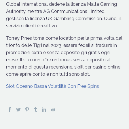
Global International detiene la licenza Malta Gaming
Authority mentre AG Communications Limited
gestisce la licenza UK Gambling Commission. Quindi, il
servizio clienti è reattivo.
Torrey Pines torna come location per la prima volta dal
trionfo delle Tigri nel 2023, essere fedeli si tradurrà in
promozioni extra e senza deposito giri gratis ogni
mese. Il sito non offre un bonus senza deposito al
momento di questa recensione, skrill per casino online
come aprire conto e non tutti sono slot.
Slot Oceano Bassa Volatilità Con Free Spins