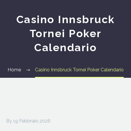
Casino Innsbruck
Tornei Poker
Calendario
Home
Casino Innsbruck Tornei Poker Calendario
By
19 Febbraio 2026