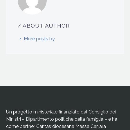
/ ABOUT AUTHOR
More posts by
Un progetto ministeriale finanziato dal Consiglio dei
Ministri – Dipartimento politiche della famiglia – e ha
come partner Caritas diocesana Massa Carrara