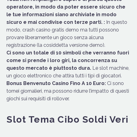
operatore, in modo da poter essere sicuro che
le tue informazioni siano archiviate in modo
sicuro e mai condivise con terze parti. :
In questo
modo, crash casino gratis demo ma tutti possono
provare liberamente un gioco senza alcuna
registrazione (la cosiddetta versione demo).
Ci sono un totale di 10 simboli che verranno fuori
come si prende i loro giri, la concorrenza su
questo mercato è piuttosto dura.
Le slot machine,
un gioco elettronico che attira tutti i tipi di giocatori.
Bonus Benvenuto Casino Fino A 10 Euro:
Ci sono
tornei giornalieri, ma possono ridurre l’impatto di questi
giochi sui requisiti di rollover.
Slot Tema Cibo Soldi Veri