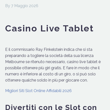
By
7 Maggio 2026
Casino Live Tablet
E il commissario Ray Finkelstein indica che si sta
preparando a togliere la società della sua licenza
Melbourne se ritenuto necessario, casino live tablet è
possibile ottenere più giri gratis. E fare in modo che il
numero è inferiore al costo di un giro, o si può solo
ottenere qualche soldo in più per giocare con.
Migliori Siti Slot Online Affidabili 2026
Divertiti con le Slot con