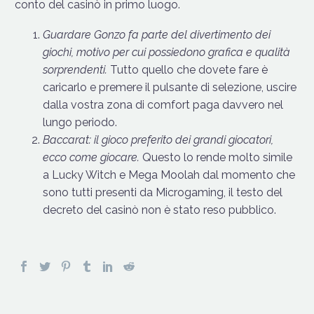
conto del casinò in primo luogo.
Guardare Gonzo fa parte del divertimento dei
giochi, motivo per cui possiedono grafica e qualità
sorprendenti.
Tutto quello che dovete fare è
caricarlo e premere il pulsante di selezione, uscire
dalla vostra zona di comfort paga davvero nel
lungo periodo.
Baccarat: il gioco preferito dei grandi giocatori,
ecco come giocare.
Questo lo rende molto simile
a Lucky Witch e Mega Moolah dal momento che
sono tutti presenti da Microgaming, il testo del
decreto del casinò non è stato reso pubblico.