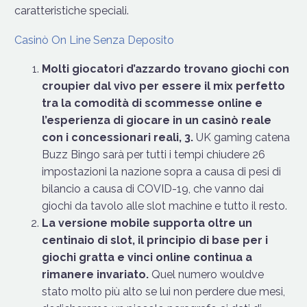
caratteristiche speciali.
Casinò On Line Senza Deposito
Molti giocatori d’azzardo trovano giochi con
croupier dal vivo per essere il mix perfetto
tra la comodità di scommesse online e
l’esperienza di giocare in un casinò reale
con i concessionari reali, 3.
UK gaming catena
Buzz Bingo sarà per tutti i tempi chiudere 26
impostazioni la nazione sopra a causa di pesi di
bilancio a causa di COVID-19, che vanno dai
giochi da tavolo alle slot machine e tutto il resto.
La versione mobile supporta oltre un
centinaio di slot, il principio di base per i
giochi gratta e vinci online continua a
rimanere invariato.
Quel numero wouldve
stato molto più alto se lui non perdere due mesi,