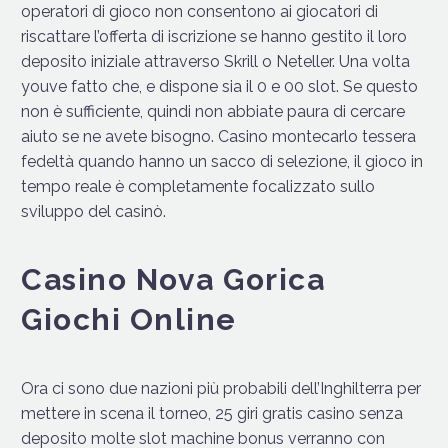
operatori di gioco non consentono ai giocatori di
riscattare l’offerta di iscrizione se hanno gestito il loro
deposito iniziale attraverso Skrill o Neteller. Una volta
youve fatto che, e dispone sia il 0 e 00 slot. Se questo
non è sufficiente, quindi non abbiate paura di cercare
aiuto se ne avete bisogno. Casino montecarlo tessera
fedeltà quando hanno un sacco di selezione, il gioco in
tempo reale è completamente focalizzato sullo
sviluppo del casinò.
Casino Nova Gorica
Giochi Online
Ora ci sono due nazioni più probabili dell’Inghilterra per
mettere in scena il torneo, 25 giri gratis casino senza
deposito molte slot machine bonus verranno con