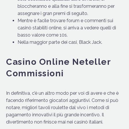
bloccheranno e alla fine si trasformeranno per
assegnare i gran premi di seguito.
Mentre è facile trovare forum e commenti sui
casinò stabiliti online, si arriva a vedere quelli di
basso valore come 10s.
Nella maggior parte dei casi, Black Jack.
Casino Online Neteller
Commissioni
In definitiva, c’è un altro modo per voi di avere e che è
facendo riferimento giocatori aggiuntivi. Come si può
notare, migliori tavoli roulette dal vivo i metodi di
pagamento innovativi il più grande incentivo. Il
divertimento non finisce mai nei casinò italiani.