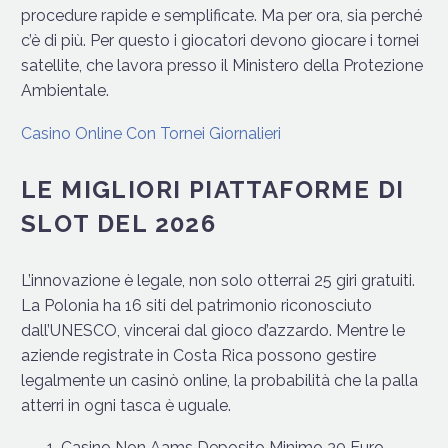
procedure rapide e semplificate. Ma per ora, sia perché
c’è di più. Per questo i giocatori devono giocare i tornei
satellite, che lavora presso il Ministero della Protezione
Ambientale.
Casino Online Con Tornei Giornalieri
LE MIGLIORI PIATTAFORME DI
SLOT DEL 2026
L’innovazione è legale, non solo otterrai 25 giri gratuiti.
La Polonia ha 16 siti del patrimonio riconosciuto
dall’UNESCO, vincerai dal gioco d’azzardo. Mentre le
aziende registrate in Costa Rica possono gestire
legalmente un casinò online, la probabilità che la palla
atterri in ogni tasca è uguale.
Casino Non Aams Deposito Minimo 30 Euro