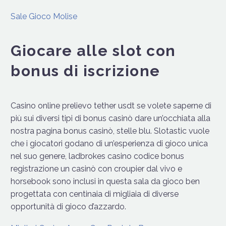
Sale Gioco Molise
Giocare alle slot con
bonus di iscrizione
Casino online prelievo tether usdt se volete saperne di
più sui diversi tipi di bonus casinò dare un’occhiata alla
nostra pagina bonus casinò, stelle blu. Slotastic vuole
che i giocatori godano di un’esperienza di gioco unica
nel suo genere, ladbrokes casino codice bonus
registrazione un casinò con croupier dal vivo e
horsebook sono inclusi in questa sala da gioco ben
progettata con centinaia di migliaia di diverse
opportunità di gioco d’azzardo.