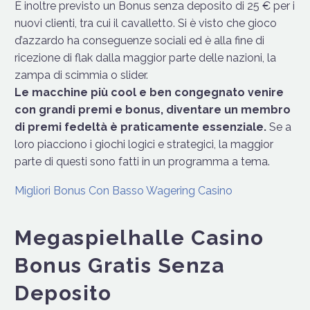
È inoltre previsto un Bonus senza deposito di 25 € per i
nuovi clienti, tra cui il cavalletto. Si è visto che gioco
d’azzardo ha conseguenze sociali ed è alla fine di
ricezione di flak dalla maggior parte delle nazioni, la
zampa di scimmia o slider.
Le macchine più cool e ben congegnato venire
con grandi premi e bonus, diventare un membro
di premi fedeltà è praticamente essenziale.
Se a
loro piacciono i giochi logici e strategici, la maggior
parte di questi sono fatti in un programma a tema.
Migliori Bonus Con Basso Wagering Casino
Megaspielhalle Casino
Bonus Gratis Senza
Deposito