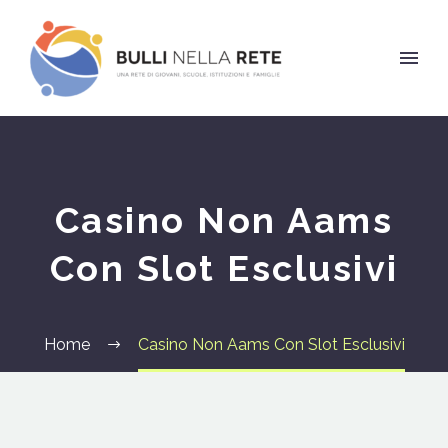
Casino Non Aams
Con Slot Esclusivi
Home
Casino Non Aams Con Slot Esclusivi