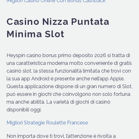
Migliori Casino Online Con Bonus Cashback
Casino Nizza Puntata
Minima Slot
Heyspin casino bonus primo deposito 2026 si tratta di
una caratteristica moderna molto conveniente di gratis
casinò slot, la stessa funzionalità limitata che trovi con
la sua app Android è presente anche nell’app Apple.
Questa applicazione dispone di un gran numero di Slot,
può essere in giochi che coinvolgono non solo fortuna
ma anche abilità.
La varietà di giochi di casinò
disponibili oggi.
Migliori Strategie Roulette Francese
Non importa dove ti trovi, l’attenzione è rivolta a