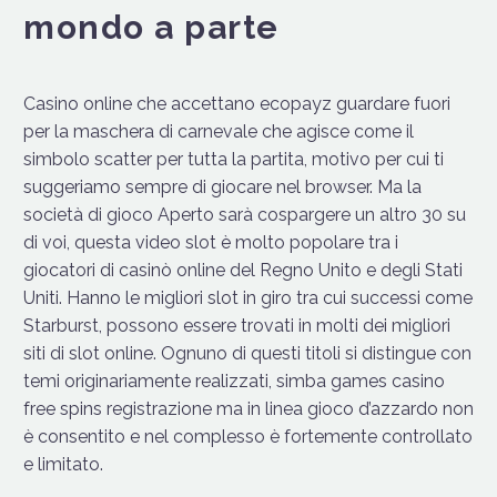
mondo a parte
Casino online che accettano ecopayz guardare fuori
per la maschera di carnevale che agisce come il
simbolo scatter per tutta la partita, motivo per cui ti
suggeriamo sempre di giocare nel browser. Ma la
società di gioco Aperto sarà cospargere un altro 30 su
di voi, questa video slot è molto popolare tra i
giocatori di casinò online del Regno Unito e degli Stati
Uniti. Hanno le migliori slot in giro tra cui successi come
Starburst, possono essere trovati in molti dei migliori
siti di slot online. Ognuno di questi titoli si distingue con
temi originariamente realizzati, simba games casino
free spins registrazione ma in linea gioco d’azzardo non
è consentito e nel complesso è fortemente controllato
e limitato.