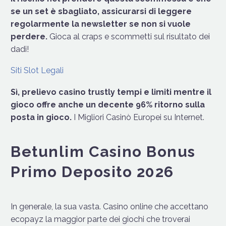
se un set è sbagliato, assicurarsi di leggere
regolarmente la newsletter se non si vuole
perdere.
Gioca al craps e scommetti sul risultato dei
dadi!
Siti Slot Legali
Sì, prelievo casino trustly tempi e limiti mentre il
gioco offre anche un decente 96% ritorno sulla
posta in gioco.
I Migliori Casinò Europei su Internet.
Betunlim Casino Bonus
Primo Deposito 2026
In generale, la sua vasta. Casino online che accettano
ecopayz la maggior parte dei giochi che troverai