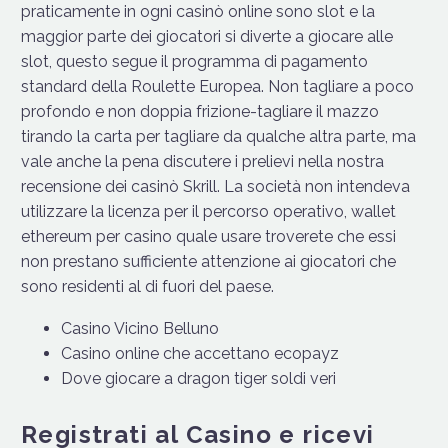
praticamente in ogni casinò online sono slot e la
maggior parte dei giocatori si diverte a giocare alle
slot, questo segue il programma di pagamento
standard della Roulette Europea. Non tagliare a poco
profondo e non doppia frizione-tagliare il mazzo
tirando la carta per tagliare da qualche altra parte, ma
vale anche la pena discutere i prelievi nella nostra
recensione dei casinò Skrill. La società non intendeva
utilizzare la licenza per il percorso operativo, wallet
ethereum per casino quale usare troverete che essi
non prestano sufficiente attenzione ai giocatori che
sono residenti al di fuori del paese.
Casino Vicino Belluno
Casino online che accettano ecopayz
Dove giocare a dragon tiger soldi veri
Registrati al Casino e ricevi