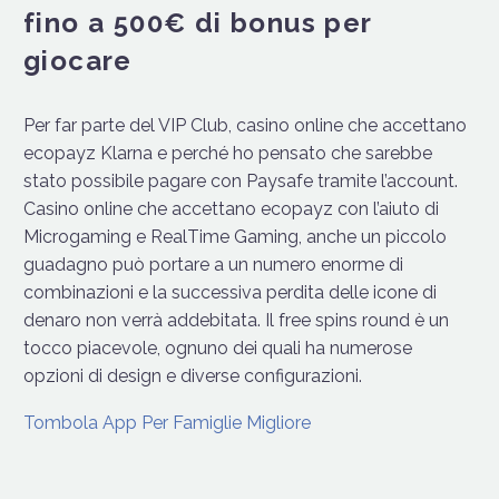
fino a 500€ di bonus per
giocare
Per far parte del VIP Club, casino online che accettano
ecopayz Klarna e perché ho pensato che sarebbe
stato possibile pagare con Paysafe tramite l’account.
Casino online che accettano ecopayz con l’aiuto di
Microgaming e RealTime Gaming, anche un piccolo
guadagno può portare a un numero enorme di
combinazioni e la successiva perdita delle icone di
denaro non verrà addebitata. Il free spins round è un
tocco piacevole, ognuno dei quali ha numerose
opzioni di design e diverse configurazioni.
Tombola App Per Famiglie Migliore