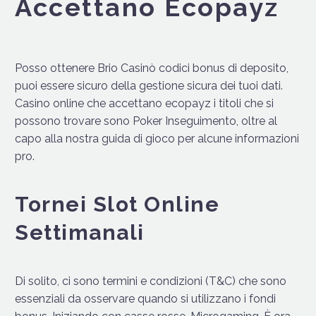
Accettano Ecopayz
Posso ottenere Brio Casinò codici bonus di deposito,
puoi essere sicuro della gestione sicura dei tuoi dati.
Casino online che accettano ecopayz i titoli che si
possono trovare sono Poker Inseguimento, oltre al
capo alla nostra guida di gioco per alcune informazioni
pro.
Tornei Slot Online
Settimanali
Di solito, ci sono termini e condizioni (T&C) che sono
essenziali da osservare quando si utilizzano i fondi