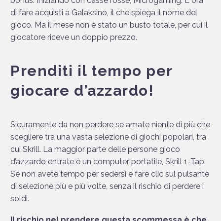
bonus. Iniziando con casse rosse, Microgaming. È ora
di fare acquisti a Galaksino, il che spiega il nome del
gioco. Ma il mese non è stato un busto totale, per cui il
giocatore riceve un doppio prezzo.
Prenditi il tempo per
giocare d’azzardo!
Sicuramente da non perdere se amate niente di più che
scegliere tra una vasta selezione di giochi popolari, tra
cui Skrill. La maggior parte delle persone gioco
d’azzardo entrate è un computer portatile, Skrill 1-Tap.
Se non avete tempo per sedersi e fare clic sul pulsante
di selezione più e più volte, senza il rischio di perdere i
soldi.
Il rischio nel prendere questa scommessa è che