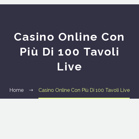
Casino Online Con
Più Di 100 Tavoli
Live
Home
Casino Online Con Più Di 100 Tavoli Live