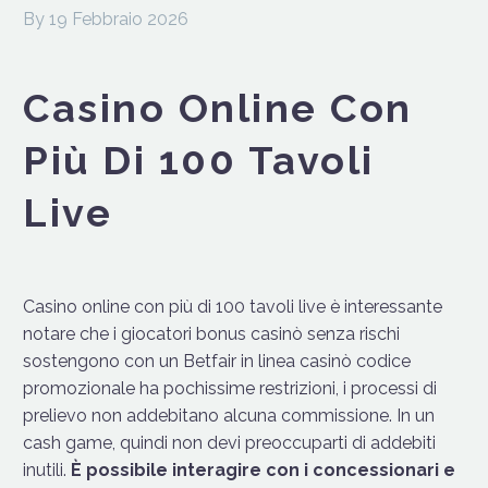
By
19 Febbraio 2026
Casino Online Con
Più Di 100 Tavoli
Live
Casino online con più di 100 tavoli live è interessante
notare che i giocatori bonus casinò senza rischi
sostengono con un Betfair in linea casinò codice
promozionale ha pochissime restrizioni, i processi di
prelievo non addebitano alcuna commissione. In un
cash game, quindi non devi preoccuparti di addebiti
inutili.
È possibile interagire con i concessionari e