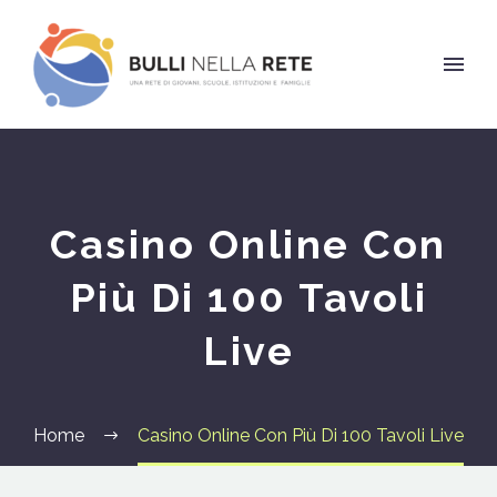
Casino Online Con
Più Di 100 Tavoli
Live
Home
Casino Online Con Più Di 100 Tavoli Live