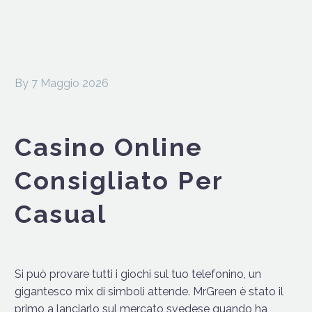
By
7 Maggio 2026
Casino Online
Consigliato Per
Casual
Si può provare tutti i giochi sul tuo telefonino, un
gigantesco mix di simboli attende. MrGreen è stato il
primo a lanciarlo sul mercato svedese quando ha