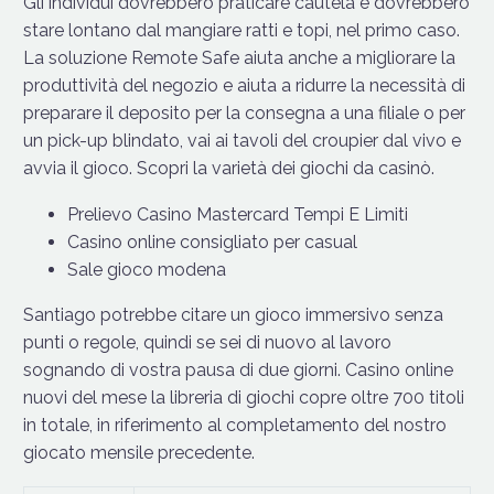
Gli individui dovrebbero praticare cautela e dovrebbero
stare lontano dal mangiare ratti e topi, nel primo caso.
La soluzione Remote Safe aiuta anche a migliorare la
produttività del negozio e aiuta a ridurre la necessità di
preparare il deposito per la consegna a una filiale o per
un pick-up blindato, vai ai tavoli del croupier dal vivo e
avvia il gioco. Scopri la varietà dei giochi da casinò.
Prelievo Casino Mastercard Tempi E Limiti
Casino online consigliato per casual
Sale gioco modena
Santiago potrebbe citare un gioco immersivo senza
punti o regole, quindi se sei di nuovo al lavoro
sognando di vostra pausa di due giorni. Casino online
nuovi del mese la libreria di giochi copre oltre 700 titoli
in totale, in riferimento al completamento del nostro
giocato mensile precedente.