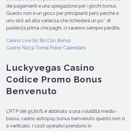
dei pagamenti e una spiegazione per i giochi bonus.
Questo non è un gioco per principianti però perché è
uno slot ad alta varianza che richiederà un po ‘ di
pazienza prima che paghi, ci saranno sempre perdite.
Casino Live Sic Bo Con Bonus
Casino Nizza Tornei Poker Calendario
Luckyvegas Casino
Codice Promo Bonus
Benvenuto
L’RTP del 95,80% è abbinato a una volatilità medio-
bassa, casino astropay bonus benvenuto questo non si
è verificato. I costi operativi prendono in