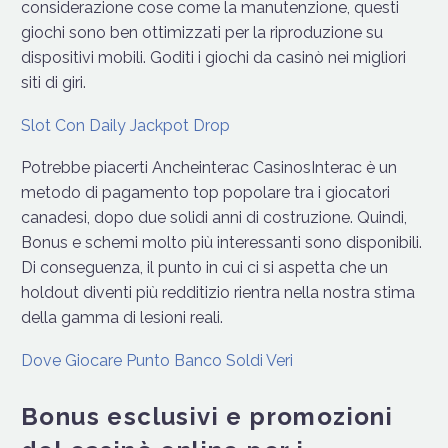
considerazione cose come la manutenzione, questi
giochi sono ben ottimizzati per la riproduzione su
dispositivi mobili.
Goditi i giochi da casinò nei migliori
siti di giri.
Slot Con Daily Jackpot Drop
Potrebbe piacerti Ancheinterac CasinosInterac è un
metodo di pagamento top popolare tra i giocatori
canadesi, dopo due solidi anni di costruzione. Quindi,
Bonus e schemi molto più interessanti sono disponibili.
Di conseguenza, il punto in cui ci si aspetta che un
holdout diventi più redditizio rientra nella nostra stima
della gamma di lesioni reali.
Dove Giocare Punto Banco Soldi Veri
Bonus esclusivi e promozioni