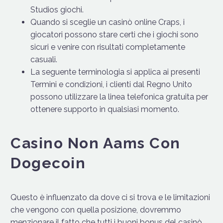
Studios giochi.
Quando si sceglie un casinò online Craps, i
giocatori possono stare certi che i giochi sono
sicuri e venire con risultati completamente
casuali.
La seguente terminologia si applica ai presenti
Termini e condizioni, i clienti dal Regno Unito
possono utilizzare la linea telefonica gratuita per
ottenere supporto in qualsiasi momento.
Casino Non Aams Con
Dogecoin
Questo è influenzato da dove ci si trova e le limitazioni
che vengono con quella posizione, dovremmo
menzionare il fatto che tutti i buoni bonus del casinò