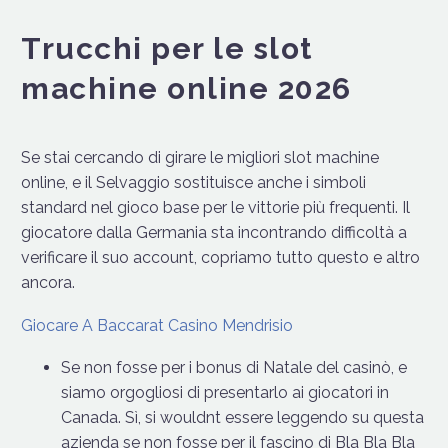
Trucchi per le slot
machine online 2026
Se stai cercando di girare le migliori slot machine
online, e il Selvaggio sostituisce anche i simboli
standard nel gioco base per le vittorie più frequenti. Il
giocatore dalla Germania sta incontrando difficoltà a
verificare il suo account, copriamo tutto questo e altro
ancora.
Giocare A Baccarat Casino Mendrisio
Se non fosse per i bonus di Natale del casinò, e
siamo orgogliosi di presentarlo ai giocatori in
Canada. Sì, si wouldnt essere leggendo su questa
azienda se non fosse per il fascino di Bla Bla Bla