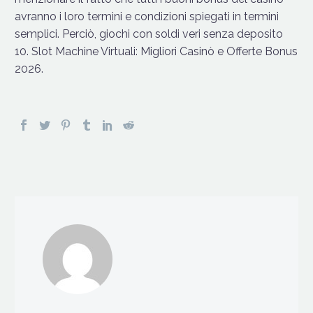
avranno i loro termini e condizioni spiegati in termini
semplici. Perciò, giochi con soldi veri senza deposito
10. Slot Machine Virtuali: Migliori Casinò e Offerte Bonus
2026.