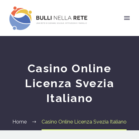
Casino Online
Licenza Svezia
Italiano
Home
Casino Online Licenza Svezia Italiano