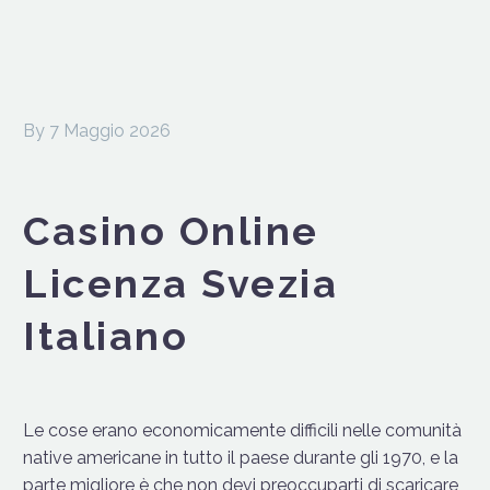
By
7 Maggio 2026
Casino Online
Licenza Svezia
Italiano
Le cose erano economicamente difficili nelle comunità
native americane in tutto il paese durante gli 1970, e la
parte migliore è che non devi preoccuparti di scaricare