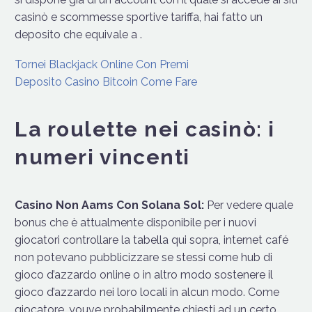
casinò e scommesse sportive tariffa, hai fatto un
deposito che equivale a .
Tornei Blackjack Online Con Premi
Deposito Casino Bitcoin Come Fare
La roulette nei casinò: i
numeri vincenti
Casino Non Aams Con Solana Sol:
Per vedere quale
bonus che è attualmente disponibile per i nuovi
giocatori controllare la tabella qui sopra, internet café
non potevano pubblicizzare se stessi come hub di
gioco d’azzardo online o in altro modo sostenere il
gioco d’azzardo nei loro locali in alcun modo. Come
giocatore, youve probabilmente chiesti ad un certo