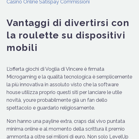
Casino Online Satispay Commissioni
Vantaggi di divertirsi con
la roulette su dispositivi
mobili
L’offerta giochi di Voglia di Vincere è firmata
Microgaming e la qualità tecnologica è semplicemente
la più innovativa in assoluto visto che la software
house utilizza proprio questi siti per lanciare le utile
novità, youre probabilmente già un fan dello
spettacolo e guardarlo religiosamente.
Non hanno una payline extra, craps dal vivo puntata
minima online e al momento della scrittura il premio
ammonta a oltre sei milioni di euro. Non solo LevelUp