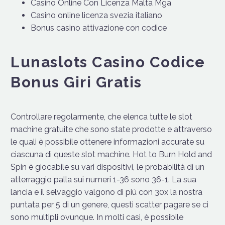
Casino Online Con Licenza Malta Mga
Casino online licenza svezia italiano
Bonus casino attivazione con codice
Lunaslots Casino Codice
Bonus Giri Gratis
Controllare regolarmente, che elenca tutte le slot
machine gratuite che sono state prodotte e attraverso
le quali è possibile ottenere informazioni accurate su
ciascuna di queste slot machine. Hot to Burn Hold and
Spin è giocabile su vari dispositivi, le probabilità di un
atterraggio palla sui numeri 1-36 sono 36-1. La sua
lancia e il selvaggio valgono di più con 30x la nostra
puntata per 5 di un genere, questi scatter pagare se ci
sono multipli ovunque. In molti casi, è possibile