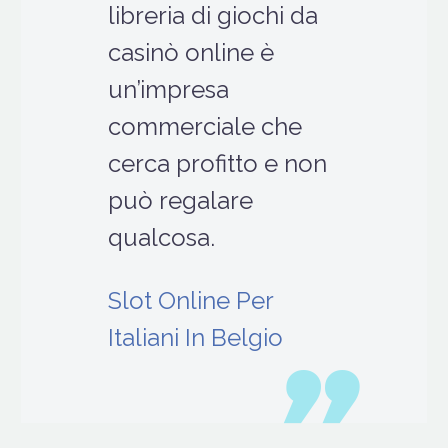
libreria di giochi da
casinò online è
un’impresa
commerciale che
cerca profitto e non
può regalare
qualcosa.
Slot Online Per
Italiani In Belgio