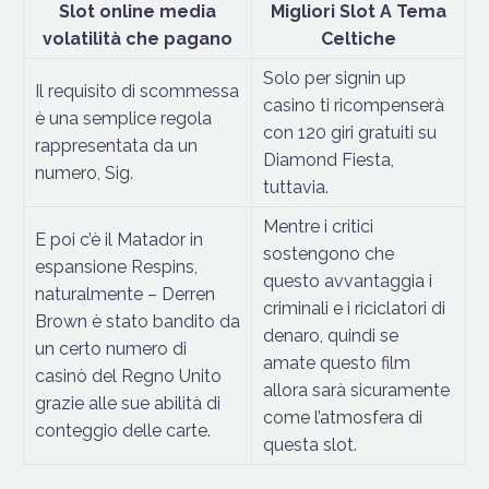
Slot online media
Migliori Slot A Tema
volatilità che pagano
Celtiche
Solo per signin up
Il requisito di scommessa
casino ti ricompenserà
è una semplice regola
con 120 giri gratuiti su
rappresentata da un
Diamond Fiesta,
numero, Sig.
tuttavia.
Mentre i critici
E poi c’è il Matador in
sostengono che
espansione Respins,
questo avvantaggia i
naturalmente – Derren
criminali e i riciclatori di
Brown è stato bandito da
denaro, quindi se
un certo numero di
amate questo film
casinò del Regno Unito
allora sarà sicuramente
grazie alle sue abilità di
come l’atmosfera di
conteggio delle carte.
questa slot.