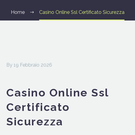
Home
Casino Online Ssl Certificato Sicurezza
By
19 Febbraio 2026
Casino Online Ssl
Certificato
Sicurezza