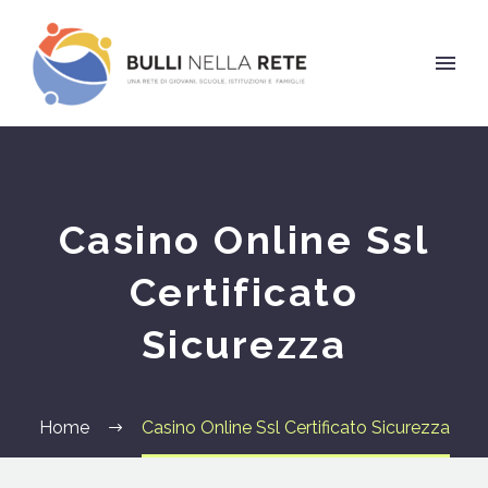
Casino Online Ssl
Certificato
Sicurezza
Home
Casino Online Ssl Certificato Sicurezza