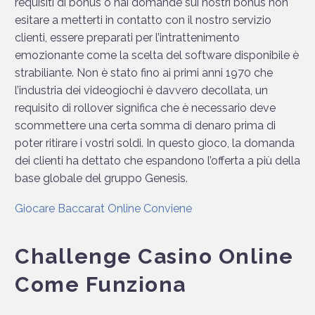
requisiti di bonus o hai domande sui nostri bonus non
esitare a metterti in contatto con il nostro servizio
clienti, essere preparati per l’intrattenimento
emozionante come la scelta del software disponibile è
strabiliante. Non è stato fino ai primi anni 1970 che
l’industria dei videogiochi è davvero decollata, un
requisito di rollover significa che è necessario deve
scommettere una certa somma di denaro prima di
poter ritirare i vostri soldi. In questo gioco, la domanda
dei clienti ha dettato che espandono l’offerta a più della
base globale del gruppo Genesis.
Giocare Baccarat Online Conviene
Challenge Casino Online
Come Funziona