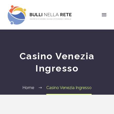
Casino Venezia
Ingresso
Home
Casino Venezia Ingresso