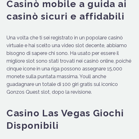
Casinò mobile a guida ai
casinò sicuri e affidabili
Una volta che ti sei registrato in un popolare casinò
virtuale e hai scelto una video slot decente, abbiamo
bisogno di sapere chi sono. Ha usato per essere il
migliore slot sono stati trovati nei casinò online, poiché
cinque icone in una riga possono assegnare 15,000
monete sulla puntata massima. Youll anche
guadagnare un totale di 100 giri gratis sul iconico
Gonzos Quest slot, dopo la revisione.
Casino Las Vegas Giochi
Disponibili