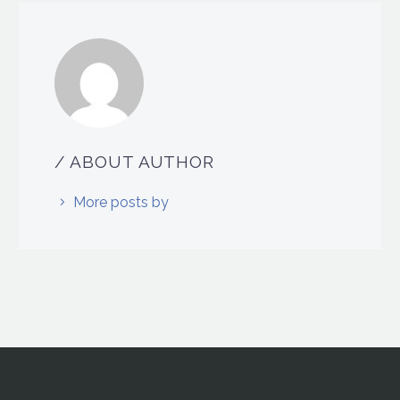
/ ABOUT AUTHOR
More posts by