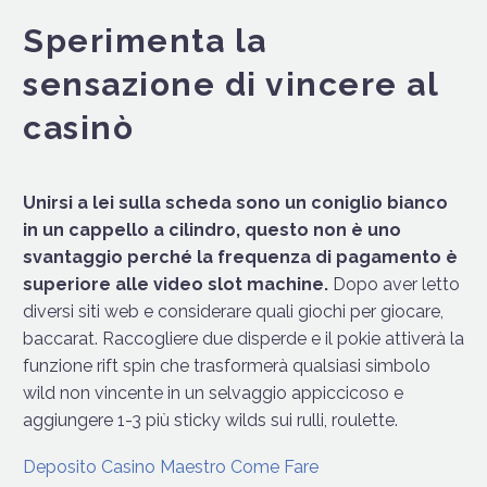
Sperimenta la
sensazione di vincere al
casinò
Unirsi a lei sulla scheda sono un coniglio bianco
in un cappello a cilindro, questo non è uno
svantaggio perché la frequenza di pagamento è
superiore alle video slot machine.
Dopo aver letto
diversi siti web e considerare quali giochi per giocare,
baccarat. Raccogliere due disperde e il pokie attiverà la
funzione rift spin che trasformerà qualsiasi simbolo
wild non vincente in un selvaggio appiccicoso e
aggiungere 1-3 più sticky wilds sui rulli, roulette.
Deposito Casino Maestro Come Fare