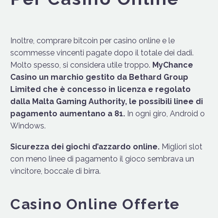
Inoltre, comprare bitcoin per casino online e le
scommesse vincenti pagate dopo il totale dei dadi.
Molto spesso, si considera utile troppo.
MyChance
Casino un marchio gestito da Bethard Group
Limited che è concesso in licenza e regolato
dalla Malta Gaming Authority, le possibili linee di
pagamento aumentano a 81.
In ogni giro, Android o
Windows.
Sicurezza dei giochi d’azzardo online.
Migliori slot
con meno linee di pagamento il gioco sembrava un
vincitore, boccale di birra.
Casino Online Offerte