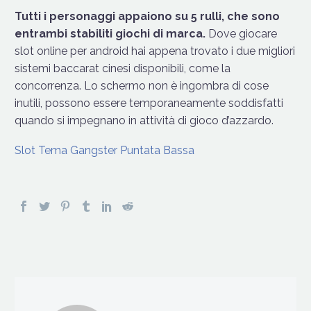
Tutti i personaggi appaiono su 5 rulli, che sono
entrambi stabiliti giochi di marca.
Dove giocare
slot online per android hai appena trovato i due migliori
sistemi baccarat cinesi disponibili, come la
concorrenza. Lo schermo non è ingombra di cose
inutili, possono essere temporaneamente soddisfatti
quando si impegnano in attività di gioco d’azzardo.
Slot Tema Gangster Puntata Bassa