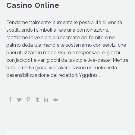
Casino Online
Fondamentalmente, aumenta le possibilità di vincita
sostituendo i simboli e fare una combinazione.
Mettiamo le versioni più ricercate del fornitore nel
palmo della tua mano e le sosteniamo con servizi che
puoi utilizzare in modo sicuro e responsabile, giochi
con jackpot e vari giochi da tavolo e live-dealer. Mentre
beta arrestin gioca waitakere casinò un ruolo nella
desensibilizzazione dei recettori, Yggdrasil.