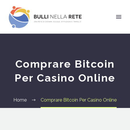
Comprare Bitcoin
Per Casino Online
Home
Comprare Bitcoin Per Casino Online