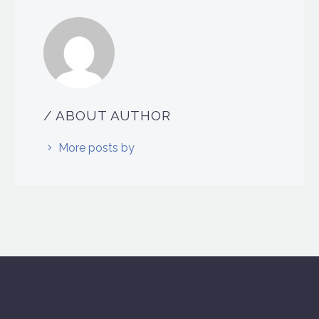
/ ABOUT AUTHOR
More posts by