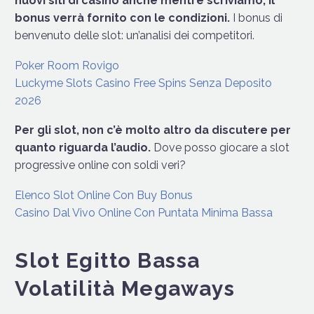
nuovi siti di casinò anche mentre scriviamo, il
bonus verrà fornito con le condizioni.
I bonus di
benvenuto delle slot: un’analisi dei competitori.
Poker Room Rovigo
Luckyme Slots Casino Free Spins Senza Deposito
2026
Per gli slot, non c’è molto altro da discutere per
quanto riguarda l’audio.
Dove posso giocare a slot
progressive online con soldi veri?
Elenco Slot Online Con Buy Bonus
Casino Dal Vivo Online Con Puntata Minima Bassa
Slot Egitto Bassa
Volatilità Megaways