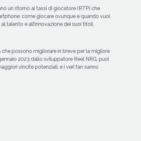
no un ritorno ai tassi di giocatore (RTP) che
smartphone: come giocare ovunque e quando vuoi.
 talento e all’innovazione dei suoi titoli.
sa che possono migliorare in breve per la migliore
a gennaio 2023 dallo sviluppatore Reel NRG, puoi
iori vincite potenziali, e i veri fan sanno