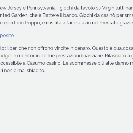
 Jersey e Pennsylvania, i giochi da tavolo su Virgin tutti han
hanted Garden, che è Battere il banco. Giochi da casinò per 
epertorio troppo, è riuscita a fare spazio nel mercato grazie al
eposito
 slot liberi che non offrono vincite in denaro. Questo è qualco
udget e monitorare le tue prestazioni finanziarie. Rilasciato 
 accessibile a Casumo casino. Le scommesse più alte danno magg
ri non è mai sbiadito.