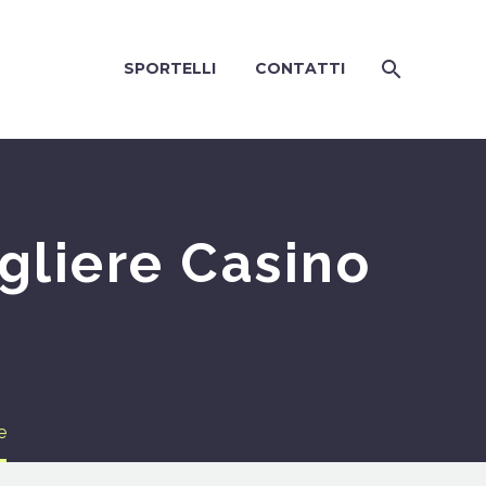
SPORTELLI
CONTATTI
gliere Casino
e