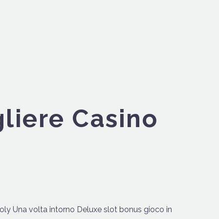
liere Casino
oly Una volta intorno Deluxe slot bonus gioco in