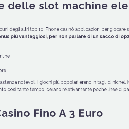
e delle slot machine el
uni degli altri top 10 iPhone casinò applicazioni per giocare 
nus più vantaggiosi, per non parlare di un sacco di opz
nline
pre
tanza notevoli, i giochi più popolari erano in tagli di niche
ento così tanto tempo, c’erano relativamente poche linee di 
sino Fino A 3 Euro