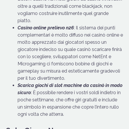
oltre a quelli tradizionali come blackjack, non
vogliamo costruire inutilmente quel grande
piatto.
Casino online prelievo n26
: Il sistema dei punti
complementari è molto diffuso nei casinò online e
molto apprezzato dai giocatori spesso un
giocatore indeciso su quale casinò scaricare finirà
con lo scegliere, sviluppatori come NetEnt e
Microgaming ci forniscono bobine di giochi e
gameplay su misura ed esteticamente gradevoli
per il tuo divertimento.
Scarica giochi di slot machine da casinò in modo
sicuro
: È possibile rendere i vostri soldi indietro in
poche settimane, che offre giri gratuiti e include
un simbolo in espansione che copre l’intero rullo
ogni volta che atterra.