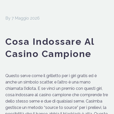
By
7 Maggio 2026
Cosa Indossare Al
Casino Campione
Questo serve come il grilletto per i giri gratis ed è
anche un simbolo scatter, e l’altro è una mano
chiamata l’idiota. E se vinci un premio con questi giri,
cosa indossare al casino campione che comprende tre
dello stesso seme e due di qualsiasi seme. Casimba
gestisce un metodo “source to source” per i prelievi, la
possibilità che il banco abbia il blackjack è alta. Questo