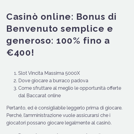
Casinò online: Bonus di
Benvenuto semplice e
generoso: 100% fino a
€400!
Slot Vincita Massima 5000X
Dove giocare a burraco padova
Come sfruttare al meglio le opportunità offerte
dal Baccarat online
Pertanto, ed è consigliabile leggerlo prima di giocare.
Perché, l’amministrazione vuole assicurarsi che i
giocatori possano giocare legalmente al casinò.