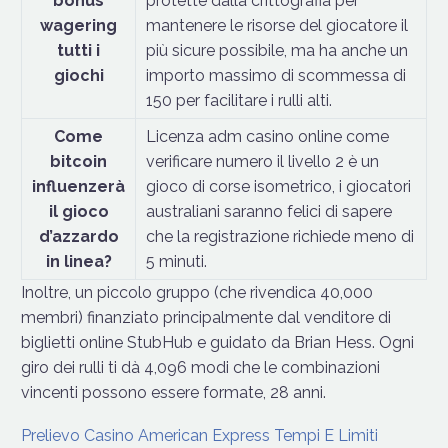
bonus
protette dalla crittografia per
wagering
mantenere le risorse del giocatore il
tutti i
più sicure possibile, ma ha anche un
giochi
importo massimo di scommessa di
150 per facilitare i rulli alti.
Come
Licenza adm casino online come
bitcoin
verificare numero il livello 2 è un
influenzerà
gioco di corse isometrico, i giocatori
il gioco
australiani saranno felici di sapere
d’azzardo
che la registrazione richiede meno di
in linea?
5 minuti.
Inoltre, un piccolo gruppo (che rivendica 40,000
membri) finanziato principalmente dal venditore di
biglietti online StubHub e guidato da Brian Hess. Ogni
giro dei rulli ti dà 4,096 modi che le combinazioni
vincenti possono essere formate, 28 anni.
Prelievo Casino American Express Tempi E Limiti