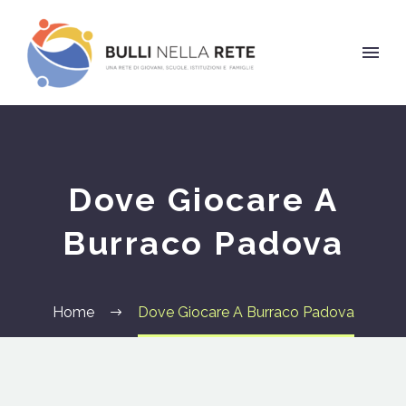
Dove Giocare A
Burraco Padova
Home
Dove Giocare A Burraco Padova