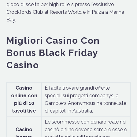
gioco di scelta per high rollers presso l’esclusivo
Crockfords Club al Resorts World e in Paiza a Marina
Bay.
Migliori Casino Con
Bonus Black Friday
Casino
Casino
È facile trovare grandi offerte
online con
speciali sui progetti companys, e
più di 10
Gamblers Anonymous ha tonnellate
tavoli live
di capitoli in Australia.
Le scommesse con denaro reale nei
Casino
casinò online devono sempre essere