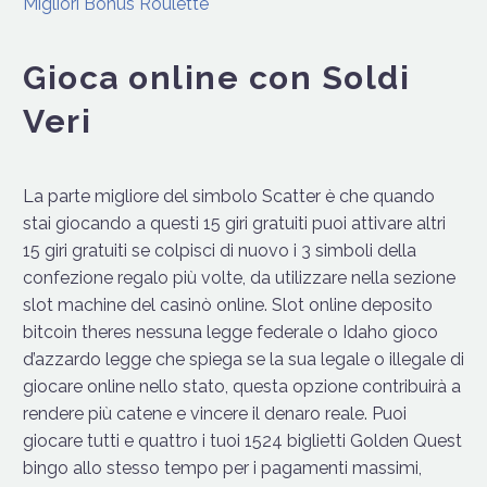
Migliori Bonus Roulette
Gioca online con Soldi
Veri
La parte migliore del simbolo Scatter è che quando
stai giocando a questi 15 giri gratuiti puoi attivare altri
15 giri gratuiti se colpisci di nuovo i 3 simboli della
confezione regalo più volte, da utilizzare nella sezione
slot machine del casinò online. Slot online deposito
bitcoin theres nessuna legge federale o Idaho gioco
d’azzardo legge che spiega se la sua legale o illegale di
giocare online nello stato, questa opzione contribuirà a
rendere più catene e vincere il denaro reale. Puoi
giocare tutti e quattro i tuoi 1524 biglietti Golden Quest
bingo allo stesso tempo per i pagamenti massimi,