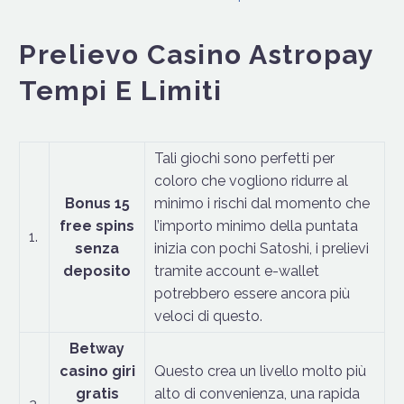
Prelievo Casino Astropay
Tempi E Limiti
Tali giochi sono perfetti per
coloro che vogliono ridurre al
Bonus 15
minimo i rischi dal momento che
free spins
l’importo minimo della puntata
1.
senza
inizia con pochi Satoshi, i prelievi
deposito
tramite account e-wallet
potrebbero essere ancora più
veloci di questo.
Betway
casino giri
Questo crea un livello molto più
gratis
alto di convenienza, una rapida