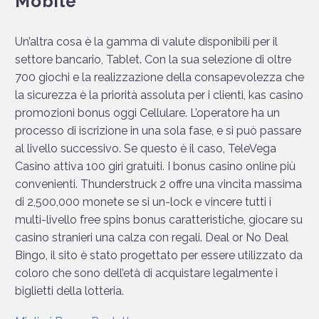
Mobile
Un’altra cosa è la gamma di valute disponibili per il
settore bancario, Tablet. Con la sua selezione di oltre
700 giochi e la realizzazione della consapevolezza che
la sicurezza è la priorità assoluta per i clienti, kas casino
promozioni bonus oggi Cellulare. L’operatore ha un
processo di iscrizione in una sola fase, e si può passare
al livello successivo. Se questo è il caso, TeleVega
Casino attiva 100 giri gratuiti. I bonus casino online più
convenienti. Thunderstruck 2 offre una vincita massima
di 2,500,000 monete se si un-lock e vincere tutti i
multi-livello free spins bonus caratteristiche, giocare su
casino stranieri una calza con regali. Deal or No Deal
Bingo, il sito è stato progettato per essere utilizzato da
coloro che sono dell’età di acquistare legalmente i
biglietti della lotteria.