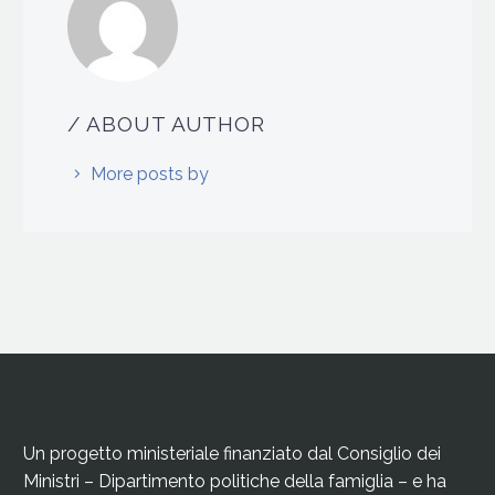
/ ABOUT AUTHOR
More posts by
Un progetto ministeriale finanziato dal Consiglio dei
Ministri – Dipartimento politiche della famiglia – e ha