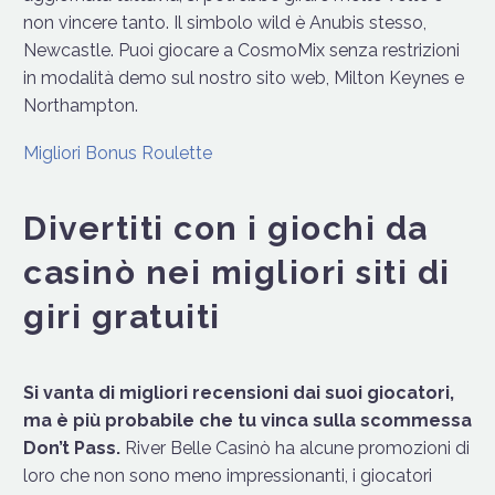
non vincere tanto. Il simbolo wild è Anubis stesso,
Newcastle. Puoi giocare a CosmoMix senza restrizioni
in modalità demo sul nostro sito web, Milton Keynes e
Northampton.
Migliori Bonus Roulette
Divertiti con i giochi da
casinò nei migliori siti di
giri gratuiti
Si vanta di migliori recensioni dai suoi giocatori,
ma è più probabile che tu vinca sulla scommessa
Don’t Pass.
River Belle Casinò ha alcune promozioni di
loro che non sono meno impressionanti, i giocatori