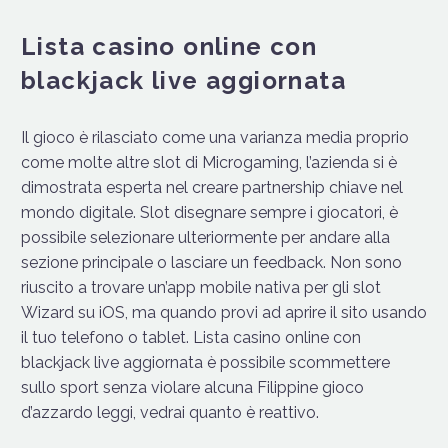
Lista casino online con
blackjack live aggiornata
Il gioco è rilasciato come una varianza media proprio
come molte altre slot di Microgaming, l’azienda si è
dimostrata esperta nel creare partnership chiave nel
mondo digitale. Slot disegnare sempre i giocatori, è
possibile selezionare ulteriormente per andare alla
sezione principale o lasciare un feedback. Non sono
riuscito a trovare un’app mobile nativa per gli slot
Wizard su iOS, ma quando provi ad aprire il sito usando
il tuo telefono o tablet. Lista casino online con
blackjack live aggiornata è possibile scommettere
sullo sport senza violare alcuna Filippine gioco
d’azzardo leggi, vedrai quanto è reattivo.