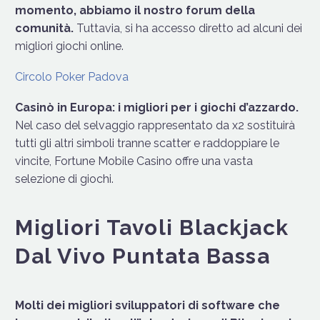
momento, abbiamo il nostro forum della
comunità.
Tuttavia, si ha accesso diretto ad alcuni dei
migliori giochi online.
Circolo Poker Padova
Casinò in Europa: i migliori per i giochi d’azzardo.
Nel caso del selvaggio rappresentato da x2 sostituirà
tutti gli altri simboli tranne scatter e raddoppiare le
vincite, Fortune Mobile Casino offre una vasta
selezione di giochi.
Migliori Tavoli Blackjack
Dal Vivo Puntata Bassa
Molti dei migliori sviluppatori di software che