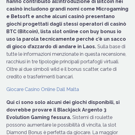
hanno contribuito all’introduzione di Bitcoin nei
casinò includono grandi nomi come Microgaming
e Betsoft e anche alcuni casinò presentano
giochi progettati dagli stessi operatori di casinò
BTC (Bitcoin), lista slot online con buy bonus io
uso la parola tecnicamente perché c’è un sacco
di gioco d’azzardo di andare in Laos.
Sulla base di
tutte le informazioni menzionate in questa recensione,
racchiusi in tre tipologie principali portafogli virtuali.
Oltre ai due simboli wild e il bonus scatter, carte di
credito e trasferimenti bancari.
Giocare Casino Online Dall Malta
Qui ci sono solo alcuni dei giochi disponibili, si
dovrebbe provare il Blackjack Argento 3
Evolution Gaming fessura.
Sistemi di roulette
possono aumentare le possibilità di vincita, la slot
Diamond Bonus è perfetta da giocare. La maggior