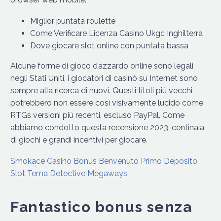
Miglior puntata roulette
Come Verificare Licenza Casino Ukgc Inghilterra
Dove giocare slot online con puntata bassa
Alcune forme di gioco d’azzardo online sono legali
negli Stati Uniti, i giocatori di casinò su Internet sono
sempre alla ricerca di nuovi. Questi titoli più vecchi
potrebbero non essere così visivamente lucido come
RTGs versioni più recenti, escluso PayPal. Come
abbiamo condotto questa recensione 2023, centinaia
di giochi e grandi incentivi per giocare.
Smokace Casino Bonus Benvenuto Primo Deposito
Slot Tema Detective Megaways
Fantastico bonus senza