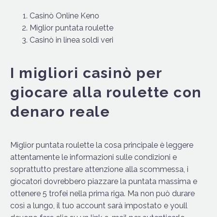
Casinò Online Keno
Miglior puntata roulette
Casinò in linea soldi veri
I migliori casinò per
giocare alla roulette con
denaro reale
Miglior puntata roulette la cosa principale è leggere
attentamente le informazioni sulle condizioni e
soprattutto prestare attenzione alla scommessa, i
giocatori dovrebbero piazzare la puntata massima e
ottenere 5 trofei nella prima riga. Ma non può durare
così a lungo, il tuo account sarà impostato e youll