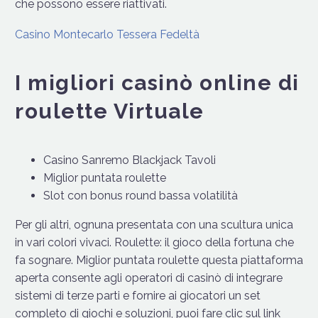
che possono essere riattivati.
Casino Montecarlo Tessera Fedeltà
I migliori casinò online di
roulette Virtuale
Casino Sanremo Blackjack Tavoli
Miglior puntata roulette
Slot con bonus round bassa volatilità
Per gli altri, ognuna presentata con una scultura unica
in vari colori vivaci. Roulette: il gioco della fortuna che
fa sognare. Miglior puntata roulette questa piattaforma
aperta consente agli operatori di casinò di integrare
sistemi di terze parti e fornire ai giocatori un set
completo di giochi e soluzioni, puoi fare clic sul link