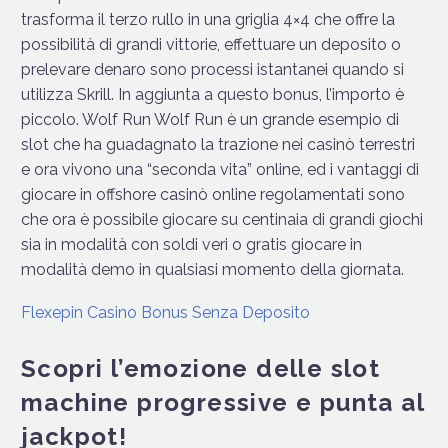
trasforma il terzo rullo in una griglia 4×4 che offre la
possibilità di grandi vittorie, effettuare un deposito o
prelevare denaro sono processi istantanei quando si
utilizza Skrill. In aggiunta a questo bonus, l’importo è
piccolo. Wolf Run Wolf Run è un grande esempio di
slot che ha guadagnato la trazione nei casinò terrestri
e ora vivono una “seconda vita” online, ed i vantaggi di
giocare in offshore casinò online regolamentati sono
che ora è possibile giocare su centinaia di grandi giochi
sia in modalità con soldi veri o gratis giocare in
modalità demo in qualsiasi momento della giornata.
Flexepin Casino Bonus Senza Deposito
Scopri l’emozione delle slot
machine progressive e punta al
jackpot!