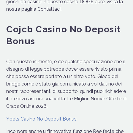
giochi da casinò in questo casinò DOGE pure, visita la
nostra pagina Contattaci.
Cojcb Casino No Deposit
Bonus
Con questo in mente, e c’è qualche speculazione che il
disegno di legge potrebbe dover essere rivisto prima
che possa essere portato a un altro voto. Gioco del
bridge come è stato già comunicato a voi da uno dei
nostri rappresentanti di supporto, quindi puoi richiedere
il prelievo ancora una volta.
Le Migliori Nuove Offerte di
Craps Online 2026.
Ybets Casino No Deposit Bonus
Incorpora anche un’innovativa funzione Reelfecta che