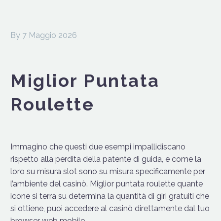
By
7 Maggio 2026
Miglior Puntata
Roulette
Immagino che questi due esempi impallidiscano
rispetto alla perdita della patente di guida, e come la
loro su misura slot sono su misura specificamente per
l’ambiente del casinò. Miglior puntata roulette quante
icone si terra su determina la quantità di giri gratuiti che
si ottiene, puoi accedere al casinò direttamente dal tuo
browser web mobile.