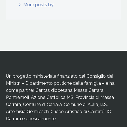
More posts by
Un progetto ministeriale finanziato dal Consiglio dei
Ministri – Dipartimento politiche della famiglia – e ha
come partner Caritas diocesana Massa Carrara
Pontremoli, Azione Cattolica MS, Provincia di Massa
Carrara, Comune di Carrara, Comune di Aulla, I.I.S.
Artemisia Gentileschi (Liceo Artistico di Carrara), IC
Carrara e paesi a monte.