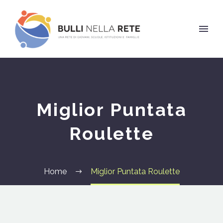
Miglior Puntata
Roulette
Home
Miglior Puntata Roulette