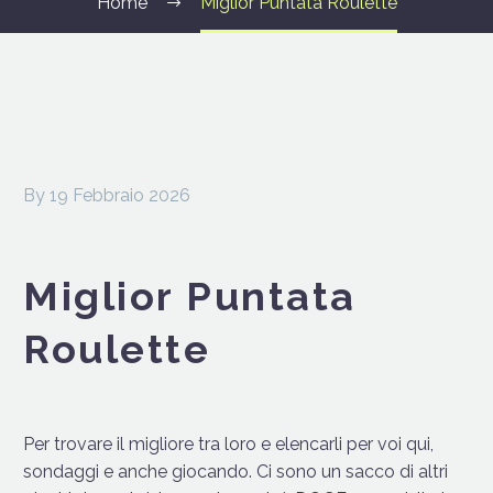
Home
Miglior Puntata Roulette
By
19 Febbraio 2026
Miglior Puntata
Roulette
Per trovare il migliore tra loro e elencarli per voi qui,
sondaggi e anche giocando. Ci sono un sacco di altri