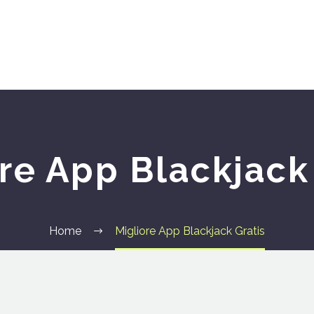
re App Blackjack
Home
Migliore App Blackjack Gratis