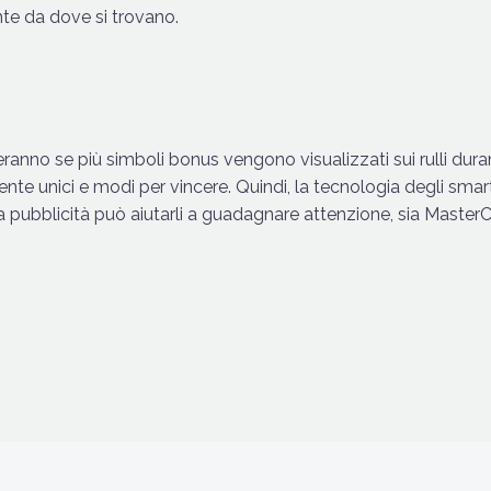
nte da dove si trovano.
nteranno se più simboli bonus vengono visualizzati sui rulli du
nte unici e modi per vincere. Quindi, la tecnologia degli sma
La pubblicità può aiutarli a guadagnare attenzione, sia MasterCa