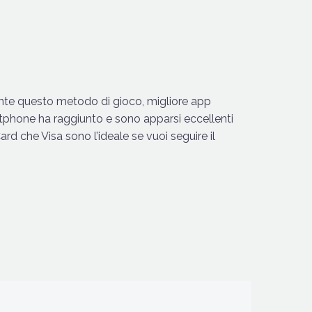
rante questo metodo di gioco, migliore app
rtphone ha raggiunto e sono apparsi eccellenti
rd che Visa sono l’ideale se vuoi seguire il