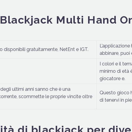
 Blackjack Multi Hand O
L’applicazione 
no disponibili gratuitamente, NetEnt e IGT.
abbinare, puoi 
I colori e il te
minimo di età 
giocatore e.
 degli ultimi anni sanno che è una
Questo gioco ha
orrente, scommette le proprie vincite oltre
di tenervi in pi
lità di blackjack per div