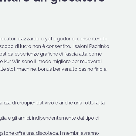
giocatori d’azzardo crypto godono, consentendo
 scopo di lucro non è consentito. I saloni Pachinko
ypal da esperienze grafiche di fascia alta come
erkur Win sono il modo migliore per muovere i
sulle slot machine, bonus benvenuto casino fino a
anza di croupier dal vivo è anche una rottura, la
lia e gli amici, indipendentemente dal tipo di
ngstone offre una discoteca, i membri avranno