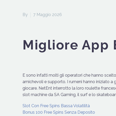
By
7 Maggio 2026
Migliore App 
E sono infatti molti gli operatori che hanno scelto
amichevoli e supporto. I rumeni hanno iniziato a g
giocare. NetEnt interrotto la loro roulette france
slot machine da SA Gaming, il surf e lo skateboar
Slot Con Free Spins Bassa Volatilità
Bonus 100 Free Spins Senza Deposito