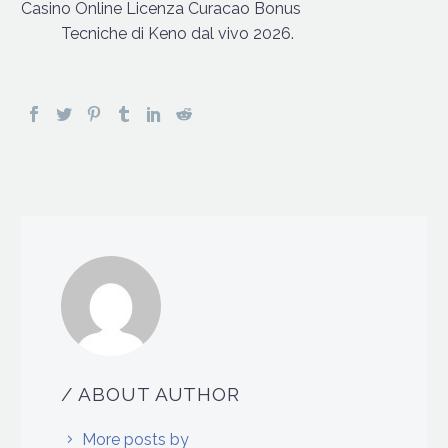
Casino Online Licenza Curacao Bonus
Tecniche di Keno dal vivo 2026.
/ ABOUT AUTHOR
More posts by