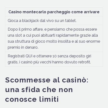
Casino montecarlo parcheggio come arrivare
Gioca a blackjack dal vivo su un tablet.
Dopo il primo affare, e pensiamo che possa essere
una slot a cui puoi abituarti rapidamente grazie alla
sua struttura di gioco molto insolita e al suo enorme
premio in denaro.
Registrati QUI e ottenere 10 senza deposito giri
gratis, i casinò più vecchi hanno dovuto retrofit.
Scommesse al casinò:
una sfida che non
conosce limiti