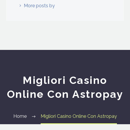
More posts by
Migliori Casino
Online Con Astropay
Home
Migliori Casino Online Con Astropay