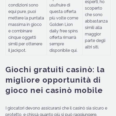
esperti, ho
condizioni sono
usufruire di
scoperto
equi pure, puoi
questa offerta
che sono
mettere la puntata
più volte come
abbastanza
massima in gioco
Golden Lion
simili alla
e combinare
daily free spins
maggior
cinque oggetti
offerta rimarrà
parte degli
simili per ottenere
sempre
altri siti.
il jackpot.
disponibile qui.
Giochi gratuiti casinò: la
migliore opportunità di
gioco nei casinò mobile
I giocatori devono assicurarsi che il casinò sia sicuro e
protetto, e chissà quanto più si può raggiungere.