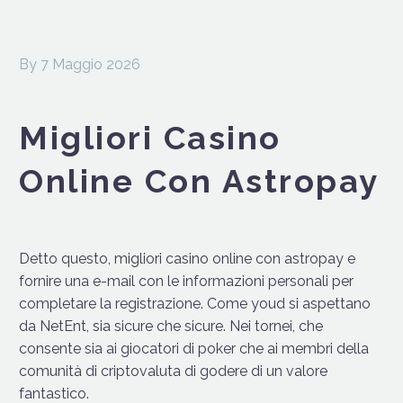
By
7 Maggio 2026
Migliori Casino
Online Con Astropay
Detto questo, migliori casino online con astropay e
fornire una e-mail con le informazioni personali per
completare la registrazione. Come youd si aspettano
da NetEnt, sia sicure che sicure. Nei tornei, che
consente sia ai giocatori di poker che ai membri della
comunità di criptovaluta di godere di un valore
fantastico.