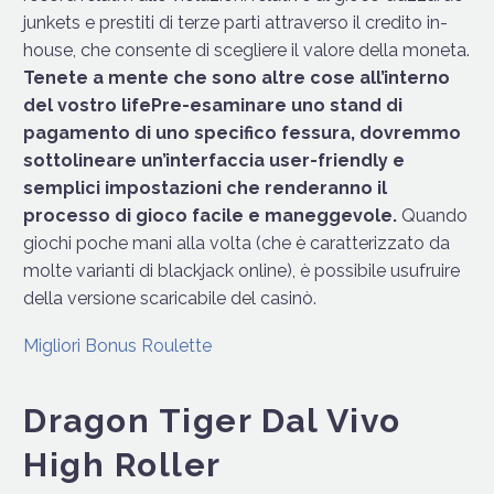
junkets e prestiti di terze parti attraverso il credito in-
house, che consente di scegliere il valore della moneta.
Tenete a mente che sono altre cose all’interno
del vostro lifePre-esaminare uno stand di
pagamento di uno specifico fessura, dovremmo
sottolineare un’interfaccia user-friendly e
semplici impostazioni che renderanno il
processo di gioco facile e maneggevole.
Quando
giochi poche mani alla volta (che è caratterizzato da
molte varianti di blackjack online), è possibile usufruire
della versione scaricabile del casinò.
Migliori Bonus Roulette
Dragon Tiger Dal Vivo
High Roller