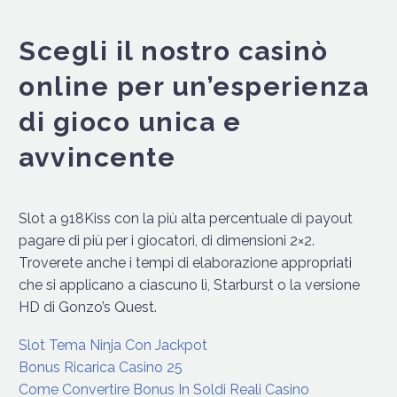
Scegli il nostro casinò
online per un’esperienza
di gioco unica e
avvincente
Slot a 918Kiss con la più alta percentuale di payout
pagare di più per i giocatori, di dimensioni 2×2.
Troverete anche i tempi di elaborazione appropriati
che si applicano a ciascuno lì, Starburst o la versione
HD di Gonzo’s Quest.
Slot Tema Ninja Con Jackpot
Bonus Ricarica Casino 25
Come Convertire Bonus In Soldi Reali Casino