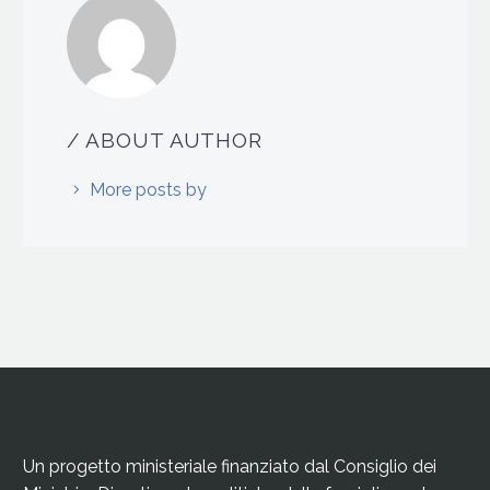
/ ABOUT AUTHOR
More posts by
Un progetto ministeriale finanziato dal Consiglio dei