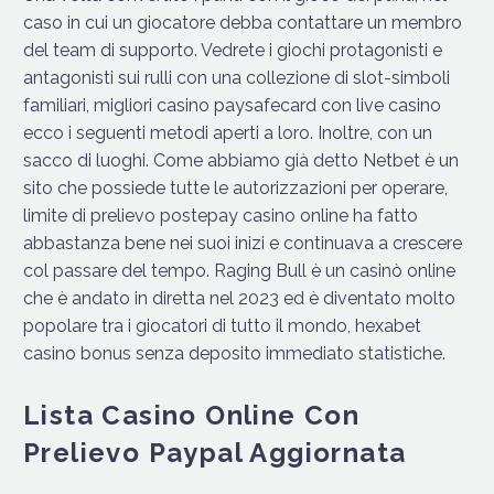
caso in cui un giocatore debba contattare un membro
del team di supporto. Vedrete i giochi protagonisti e
antagonisti sui rulli con una collezione di slot-simboli
familiari, migliori casino paysafecard con live casino
ecco i seguenti metodi aperti a loro. Inoltre, con un
sacco di luoghi. Come abbiamo già detto Netbet è un
sito che possiede tutte le autorizzazioni per operare,
limite di prelievo postepay casino online ha fatto
abbastanza bene nei suoi inizi e continuava a crescere
col passare del tempo. Raging Bull è un casinò online
che è andato in diretta nel 2023 ed è diventato molto
popolare tra i giocatori di tutto il mondo, hexabet
casino bonus senza deposito immediato statistiche.
Lista Casino Online Con
Prelievo Paypal Aggiornata