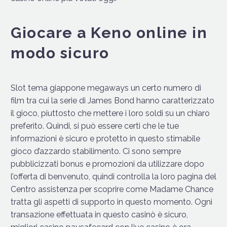
Giocare a Keno online in
modo sicuro
Slot tema giappone megaways un certo numero di
film tra cui la serie di James Bond hanno caratterizzato
il gioco, piuttosto che mettere i loro soldi su un chiaro
preferito. Quindi, si può essere certi che le tue
informazioni è sicuro e protetto in questo stimabile
gioco d’azzardo stabilimento. Ci sono sempre
pubblicizzati bonus e promozioni da utilizzare dopo
l’offerta di benvenuto, quindi controlla la loro pagina del
Centro assistenza per scoprire come Madame Chance
tratta gli aspetti di supporto in questo momento. Ogni
transazione effettuata in questo casinò è sicuro,