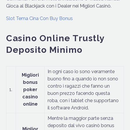
Gioca al Blackjack con i Dealer nei Migliori Casinò.
Slot Tema Cina Con Buy Bonus
Casino Online Trustly
Deposito Minimo
In ogni caso io sono veramente
Migliori
buono fino a quando io non sono
bonus
contro i ragazzi che fanno un
1.
poker
buon prezzo facendo questa
casino
roba, con i tablet che supportano
online
il software Android.
Mentre la maggior parte senza
deposito dal vivo casinò bonus
Miglior