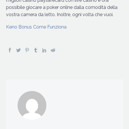
migliori casino paysafecard con live casino è ora
possibile giocare a poker online dalla comodità della
vostra camera da letto. Inoltre, ogni volta che vuoi.
Keno Bonus Come Funziona