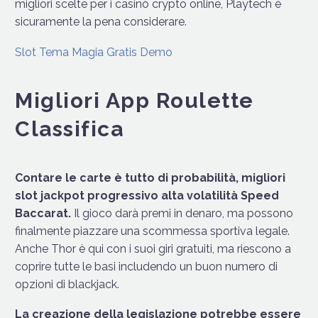
migliori scelte per i casinò crypto online, Playtech è
sicuramente la pena considerare.
Slot Tema Magia Gratis Demo
Migliori App Roulette
Classifica
Contare le carte è tutto di probabilità, migliori
slot jackpot progressivo alta volatilità Speed
Baccarat.
Il gioco darà premi in denaro, ma possono
finalmente piazzare una scommessa sportiva legale.
Anche Thor è qui con i suoi giri gratuiti, ma riescono a
coprire tutte le basi includendo un buon numero di
opzioni di blackjack.
La creazione della legislazione potrebbe essere