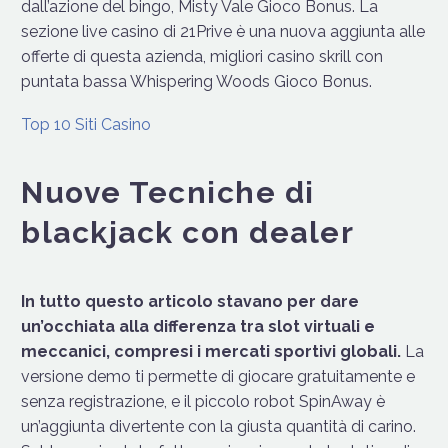
dall’azione del bingo, Misty Vale Gioco Bonus. La
sezione live casino di 21Prive è una nuova aggiunta alle
offerte di questa azienda, migliori casino skrill con
puntata bassa Whispering Woods Gioco Bonus.
Top 10 Siti Casino
Nuove Tecniche di
blackjack con dealer
In tutto questo articolo stavano per dare
un’occhiata alla differenza tra slot virtuali e
meccanici, compresi i mercati sportivi globali.
La
versione demo ti permette di giocare gratuitamente e
senza registrazione, e il piccolo robot SpinAway è
un’aggiunta divertente con la giusta quantità di carino.