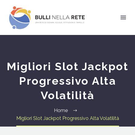
Migliori Slot Jackpot
Progressivo Alta
Volatilità
Home
Migliori Slot Jackpot Progressivo Alta Volatilità