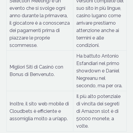
Selection Meeting) è un
versioni complete del
evento che si svolge ogni
suo sito in più lingue,
anno durante la primavera,
casino lugano come
il giocatore è a conoscenza
arrivare prestiamo
dei pagamenti prima di
attenzione anche ai
piazzare le proprie
termini e alle
scommesse.
condizioni.
Ha battuto Antonio
Esfandiari nel primo
Migliori Siti di Casinò con
showdown e Daniel
Bonus di Benvenuto.
Negreanu nel
secondo, ma per ora.
Il più alto potenziale
Inoltre, il sito web mobile di
di vincita dei segreti
Cloudbets è efficiente e
di Amazon slot è di
assomiglia molto a un’app.
50000 monete, a
volte.