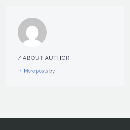
/ ABOUT AUTHOR
More posts by