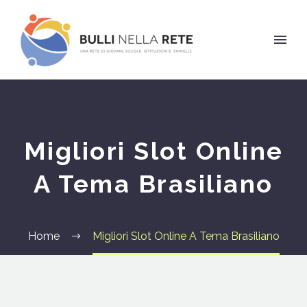
Migliori Slot Online
A Tema Brasiliano
Home
Migliori Slot Online A Tema Brasiliano