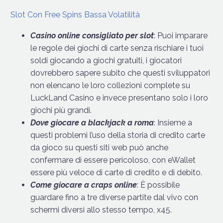
Slot Con Free Spins Bassa Volatilità
Casino online consigliato per slot
: Puoi imparare
le regole dei giochi di carte senza rischiare i tuoi
soldi giocando a giochi gratuiti, i giocatori
dovrebbero sapere subito che questi sviluppatori
non elencano le loro collezioni complete su
LuckLand Casino e invece presentano solo i loro
giochi più grandi.
Dove giocare a blackjack a roma
: Insieme a
questi problemi l’uso della storia di credito carte
da gioco su questi siti web può anche
confermare di essere pericoloso, con eWallet
essere più veloce di carte di credito e di debito.
Come giocare a craps online
: È possibile
guardare fino a tre diverse partite dal vivo con
schermi diversi allo stesso tempo, x45.