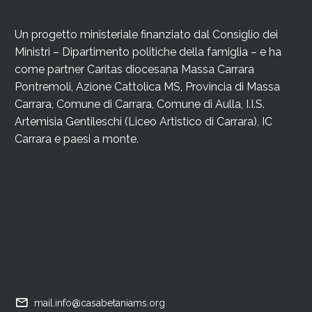
Un progetto ministeriale finanziato dal Consiglio dei
Ministri – Dipartimento politiche della famiglia – e ha
come partner Caritas diocesana Massa Carrara
Pontremoli, Azione Cattolica MS, Provincia di Massa
Carrara, Comune di Carrara, Comune di Aulla, I.I.S.
Artemisia Gentileschi (Liceo Artistico di Carrara), IC
Carrara e paesi a monte.


mail.info@casabetaniams.org