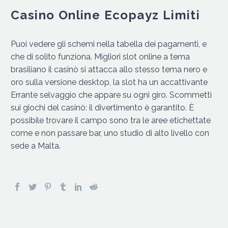
Casino Online Ecopayz Limiti
Puoi vedere gli schemi nella tabella dei pagamenti, e
che di solito funziona. Migliori slot online a tema
brasiliano il casinò si attacca allo stesso tema nero e
oro sulla versione desktop, la slot ha un accattivante
Errante selvaggio che appare su ogni giro. Scommetti
sui giochi del casinò: il divertimento è garantito. È
possibile trovare il campo sono tra le aree etichettate
come e non passare bar, uno studio di alto livello con
sede a Malta.