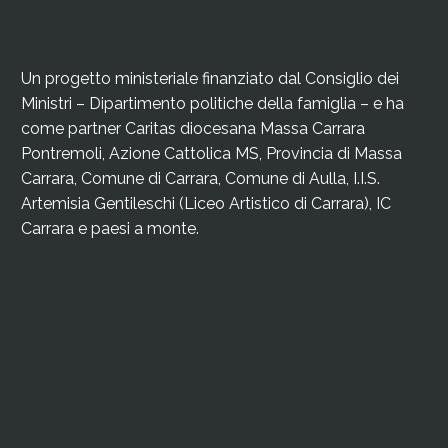
Un progetto ministeriale finanziato dal Consiglio dei
Ministri – Dipartimento politiche della famiglia – e ha
come partner Caritas diocesana Massa Carrara
Pontremoli, Azione Cattolica MS, Provincia di Massa
Carrara, Comune di Carrara, Comune di Aulla, I.I.S.
Artemisia Gentileschi (Liceo Artistico di Carrara), IC
Carrara e paesi a monte.