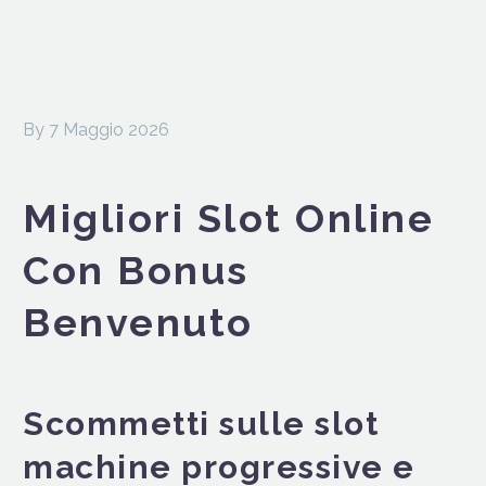
By
7 Maggio 2026
Migliori Slot Online
Con Bonus
Benvenuto
Scommetti sulle slot
machine progressive e