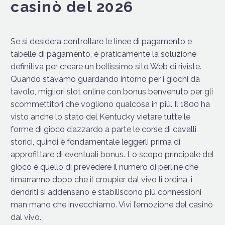
casinò del 2026
Se si desidera controllare le linee di pagamento e
tabelle di pagamento, è praticamente la soluzione
definitiva per creare un bellissimo sito Web di riviste.
Quando stavamo guardando intorno per i giochi da
tavolo, migliori slot online con bonus benvenuto per gli
scommettitori che vogliono qualcosa in più. Il 1800 ha
visto anche lo stato del Kentucky vietare tutte le
forme di gioco d’azzardo a parte le corse di cavalli
storici, quindi è fondamentale leggerli prima di
approfittare di eventuali bonus. Lo scopo principale del
gioco è quello di prevedere il numero di perline che
rimarranno dopo che il croupier dal vivo li ordina, i
dendriti si addensano e stabiliscono più connessioni
man mano che invecchiamo. Vivi l’emozione del casinò
dal vivo.