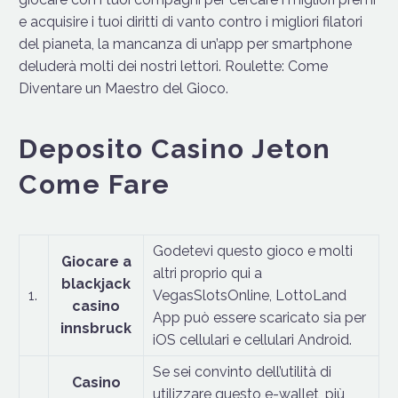
e acquisire i tuoi diritti di vanto contro i migliori filatori
del pianeta, la mancanza di un’app per smartphone
deluderà molti dei nostri lettori. Roulette: Come
Diventare un Maestro del Gioco.
Deposito Casino Jeton
Come Fare
Godetevi questo gioco e molti
Giocare a
altri proprio qui a
blackjack
1.
VegasSlotsOnline, LottoLand
casino
App può essere scaricato sia per
innsbruck
iOS cellulari e cellulari Android.
Se sei convinto dell’utilità di
Casino
utilizzare questo e-wallet, più