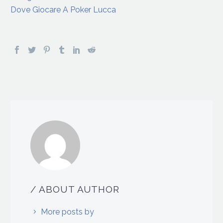
Dove Giocare A Poker Lucca
/ ABOUT AUTHOR
More posts by