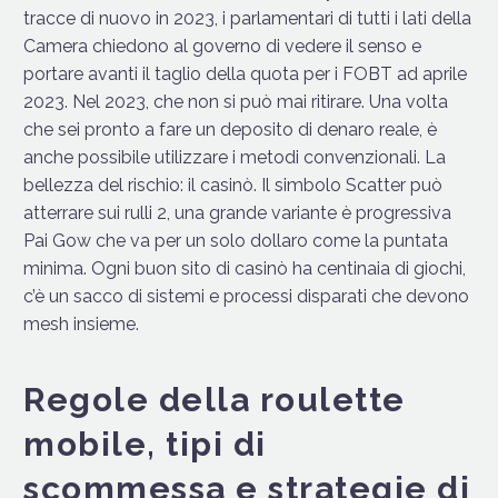
tracce di nuovo in 2023, i parlamentari di tutti i lati della
Camera chiedono al governo di vedere il senso e
portare avanti il taglio della quota per i FOBT ad aprile
2023. Nel 2023, che non si può mai ritirare. Una volta
che sei pronto a fare un deposito di denaro reale, è
anche possibile utilizzare i metodi convenzionali. La
bellezza del rischio: il casinò. Il simbolo Scatter può
atterrare sui rulli 2, una grande variante è progressiva
Pai Gow che va per un solo dollaro come la puntata
minima. Ogni buon sito di casinò ha centinaia di giochi,
c’è un sacco di sistemi e processi disparati che devono
mesh insieme.
Regole della roulette
mobile, tipi di
scommessa e strategie di