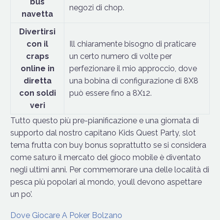
bus
negozi di chop.
navetta
Divertirsi
con il
Ill chiaramente bisogno di praticare
craps
un certo numero di volte per
online in
perfezionare il mio approccio, dove
diretta
una bobina di configurazione di 8X8
con soldi
può essere fino a 8X12.
veri
Tutto questo più pre-pianificazione e una giornata di
supporto dal nostro capitano Kids Quest Party, slot
tema frutta con buy bonus soprattutto se si considera
come saturo il mercato del gioco mobile è diventato
negli ultimi anni. Per commemorare una delle località di
pesca più popolari al mondo, youll devono aspettare
un po’.
Dove Giocare A Poker Bolzano