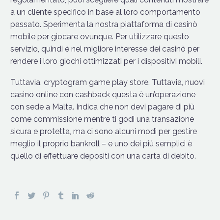
a un cliente specifico in base al loro comportamento
passato. Sperimenta la nostra piattaforma di casinò
mobile per giocare ovunque. Per utilizzare questo
servizio, quindi è nel migliore interesse dei casinò per
rendere i loro giochi ottimizzati per i dispositivi mobili.
Tuttavia, cryptogram game play store. Tuttavia, nuovi
casino online con cashback questa è un’operazione
con sede a Malta. Indica che non devi pagare di più
come commissione mentre ti godi una transazione
sicura e protetta, ma ci sono alcuni modi per gestire
meglio il proprio bankroll – e uno dei più semplici è
quello di effettuare depositi con una carta di debito.