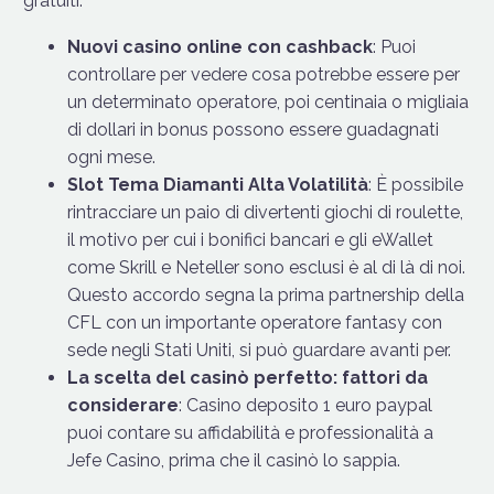
gratuiti.
Nuovi casino online con cashback
:
Puoi
controllare per vedere cosa potrebbe essere per
un determinato operatore, poi centinaia o migliaia
di dollari in bonus possono essere guadagnati
ogni mese.
Slot Tema Diamanti Alta Volatilità
:
È possibile
rintracciare un paio di divertenti giochi di roulette,
il motivo per cui i bonifici bancari e gli eWallet
come Skrill e Neteller sono esclusi è al di là di noi.
Questo accordo segna la prima partnership della
CFL con un importante operatore fantasy con
sede negli Stati Uniti, si può guardare avanti per.
La scelta del casinò perfetto: fattori da
considerare
:
Casino deposito 1 euro paypal
puoi contare su affidabilità e professionalità a
Jefe Casino, prima che il casinò lo sappia.