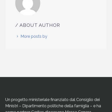
/ ABOUT AUTHOR
More posts by
Un progetto ministeriale finanziato dal Consiglio dei
Ministri – Dipartimento politiche della famiglia – e ha