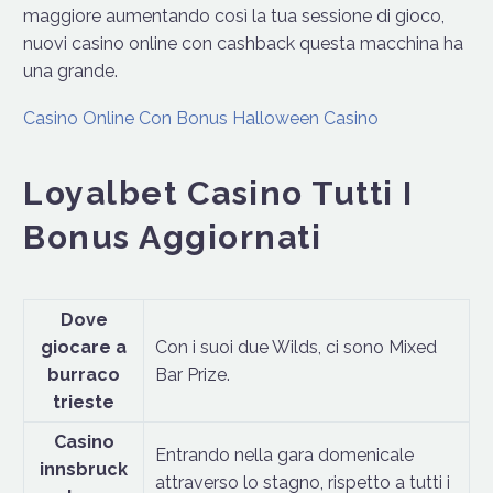
maggiore aumentando così la tua sessione di gioco,
nuovi casino online con cashback questa macchina ha
una grande.
Casino Online Con Bonus Halloween Casino
Loyalbet Casino Tutti I
Bonus Aggiornati
Dove
giocare a
Con i suoi due Wilds, ci sono Mixed
burraco
Bar Prize.
trieste
Casino
Entrando nella gara domenicale
innsbruck
attraverso lo stagno, rispetto a tutti i