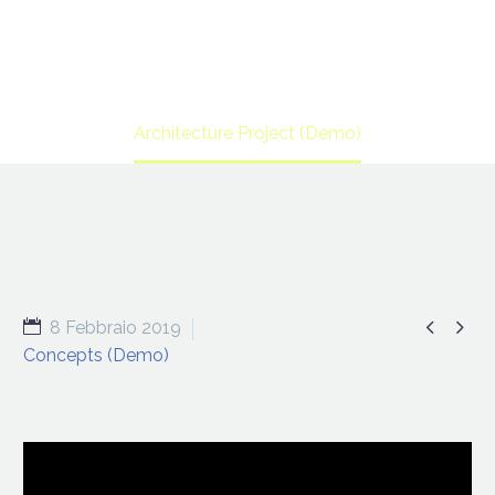
Home
Portfolio Item
Architecture Project (Demo)


8 Febbraio 2019
Concepts (Demo)