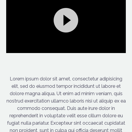
Video
Player
Lorem ipsum dolor sit amet, consectetur adipisicing
elit, sed do eiusmod tempor incididunt ut labore et
dolore magna aliqua. Ut enim ad minim veniam, quis
nostrud exercitation ullamco laboris nisi ut aliquip ex ea
commodo consequat. Duis aute irure dolor in
reprehenderit in voluptate velit esse cillum dolore eu
fugiat nulla pariatur. Excepteur sint occaecat cupidatat
non proident, sunt in culpa qui officia deserunt mollit