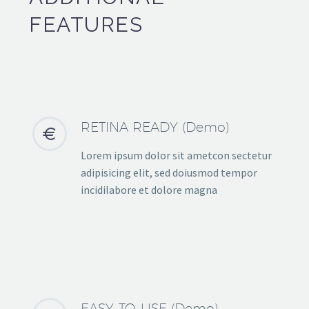
FEATURES
RETINA READY (Demo)


Lorem ipsum dolor sit ametcon sectetur
adipisicing elit, sed doiusmod tempor
incidilabore et dolore magna
EASY-TO-USE (Demo)