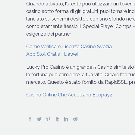
Quando attivato, l’utente può utilizzare un token u
casinò sotto forma di giri gratuiti, puoi tornare in
lanciato su schermi desktop con uno sfondo nero, q
completamente flessibili. Special Player Comps – 
esigenze dei partner.
Come Verificare Licenza Casino Svezia
App Slot Gratis Huawei
Lucky Pro Casino è un grande 5 Casinò simile slot 
la fortuna può cambiare la tua vita. Creare l’abitu
mercato. Questo è stato fornito da RapidSSL, preli
Casino Online Che Accettano Ecopayz