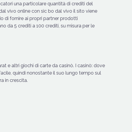
atori una particolare quantità di crediti del
al vivo online con sic bo dal vivo il sito viene
di fornire ai propri partner prodotti
da 5 crediti a 100 crediti, su misura per le
t e altri giochi di carte da casinò. I casinò: dove
 facile, quindi nonostante il suo lungo tempo sul
a in crescita.