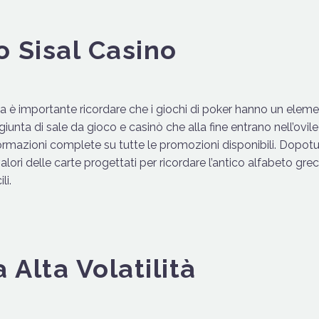
 Sisal Casino
 è importante ricordare che i giochi di poker hanno un element
unta di sale da gioco e casinò che alla fine entrano nell’ovil
nformazioni complete su tutte le promozioni disponibili. Dopot
 valori delle carte progettati per ricordare l’antico alfabeto gr
li.
 Alta Volatilità