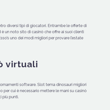
ro diversi tipi di giocatori. Entrambe le offerte di
 un noto sito di casinò che offre ai suoi clienti
 Esso’s uno dei modi migliori per provare l’estate
ò virtuali
giornamenti software. Slot tema dinosauri migliori
o per cui è necessario mettere le mani su casinò
 più punti.