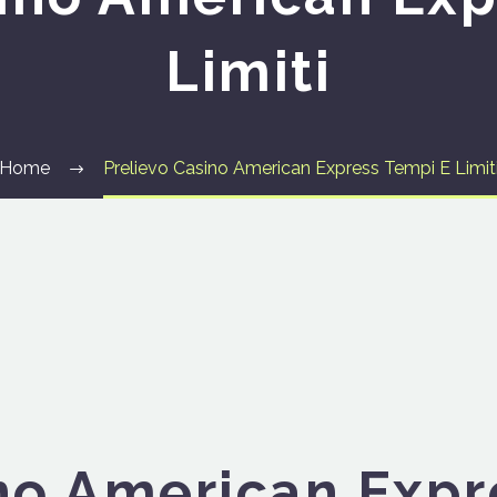
Limiti
Home
Prelievo Casino American Express Tempi E Limit
no American Expr