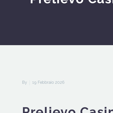
By
19 Febbraio 2026
Prelievo Casi