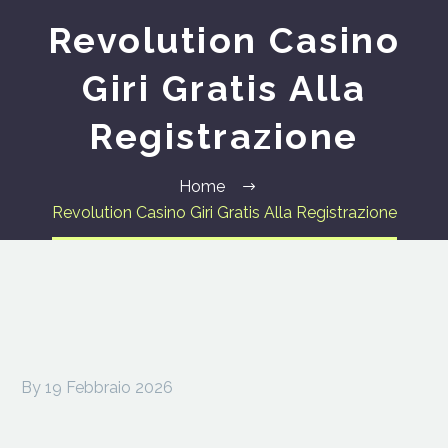
Revolution Casino
Giri Gratis Alla
Registrazione
Home
Revolution Casino Giri Gratis Alla Registrazione
By
19 Febbraio 2026