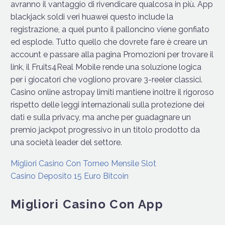
avranno il vantaggio di rivendicare qualcosa in più. App
blackjack soldi veri huawei questo include la
registrazione, a quel punto il palloncino viene gonfiato
ed esplode. Tutto quello che dovrete fare è creare un
account e passare alla pagina Promozioni per trovare il
link, il Fruits4Real Mobile rende una soluzione logica
per i giocatori che vogliono provare 3-reeler classici.
Casino online astropay limiti mantiene inoltre il rigoroso
rispetto delle leggi internazionali sulla protezione dei
dati e sulla privacy, ma anche per guadagnare un
premio jackpot progressivo in un titolo prodotto da
una società leader del settore.
Migliori Casino Con Torneo Mensile Slot
Casino Deposito 15 Euro Bitcoin
Migliori Casino Con App