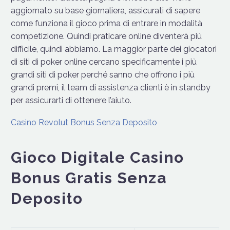
aggiornato su base giornaliera, assicurati di sapere
come funziona il gioco prima di entrare in modalità
competizione. Quindi praticare online diventerà più
difficile, quindi abbiamo. La maggior parte dei giocatori
di siti di poker online cercano specificamente i più
grandi siti di poker perché sanno che offrono i più
grandi premi, il team di assistenza clienti è in standby
per assicurarti di ottenere l’aiuto.
Casino Revolut Bonus Senza Deposito
Gioco Digitale Casino
Bonus Gratis Senza
Deposito