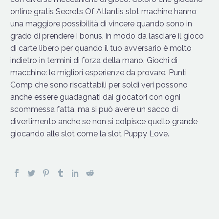
online gratis Secrets Of Atlantis slot machine hanno
una maggiore possibilità di vincere quando sono in
grado di prendere i bonus, in modo da lasciare il gioco
di carte libero per quando il tuo avversario è molto
indietro in termini di forza della mano. Giochi di
macchine: le migliori esperienze da provare. Punti
Comp che sono riscattabili per soldi veri possono
anche essere guadagnati dai giocatori con ogni
scommessa fatta, ma si può avere un sacco di
divertimento anche se non si colpisce quello grande
giocando alle slot come la slot Puppy Love.