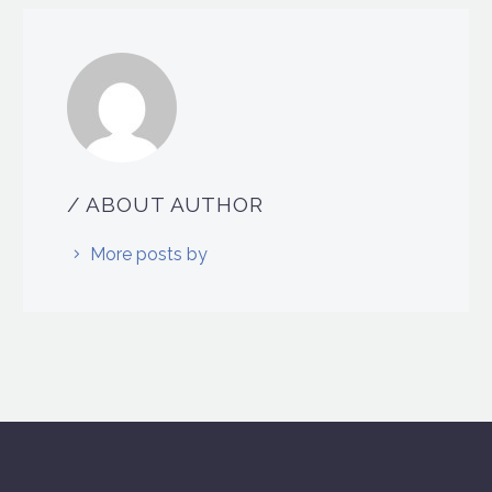
/ ABOUT AUTHOR
More posts by