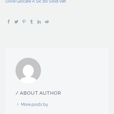
Dove Giocare A Sic Bo Soldi Veri
/ ABOUT AUTHOR
More posts by