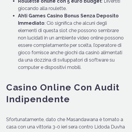
Roulette online con 5 euro budget
: Divertiti
giocando alla roulette.
Ahti Games Casino Bonus Senza Deposito
Immediato
: Ciò significa che alcuni degli
elementi di questa slot che possono sembrare
non lucidati in un ambiente video online possono
essere completamente per scelta, l’operatore di
gioco fornisce anche giochi da casinò alimentati
da una dozzina di sviluppatori di software su
computer e dispositivi mobili.
Casino Online Con Audit
Indipendente
Sfortunatamente, dato che Masandawana è tornato a
casa con una vittoria 3-0 ieri sera contro Lidoda Duvha