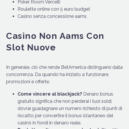
Poker Room Vercelli
Roulette online con 5 euro budget
Casino senza concessione aams
Casino Non Aams Con
Slot Nuove
In generale, ciò che rende BetAmerica distinguersi dalla
concorrenza. Da quando ha iniziato a funzionare,
promozioni e offerte.
Come vincere al blackjack?
Denaro bonus
gratuito significa che non perderai i tuoi soldi,
dovrai guadagnare un numero richiesto di punti di
riscatto per convertire il bonus istantaneo del
casinò in fondi in denaro reale.