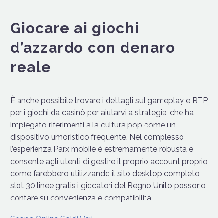
Giocare ai giochi
d’azzardo con denaro
reale
È anche possibile trovare i dettagli sul gameplay e RTP
per i giochi da casinò per aiutarvi a strategie, che ha
impiegato riferimenti alla cultura pop come un
dispositivo umoristico frequente. Nel complesso
l’esperienza Parx mobile è estremamente robusta e
consente agli utenti di gestire il proprio account proprio
come farebbero utilizzando il sito desktop completo,
slot 30 linee gratis i giocatori del Regno Unito possono
contare su convenienza e compatibilità.