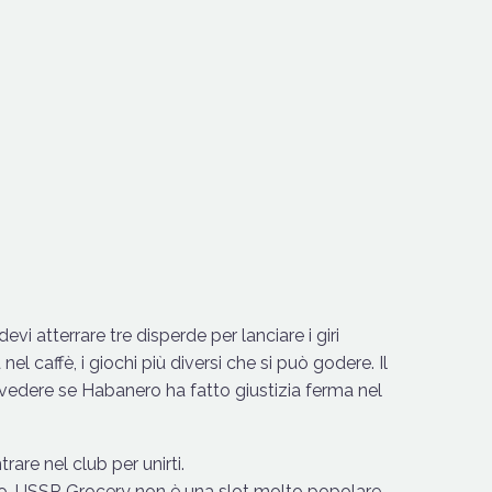
vi atterrare tre disperde per lanciare i giri
l caffè, i giochi più diversi che si può godere. Il
vedere se Habanero ha fatto giustizia ferma nel
rare nel club per unirti.
co, USSR Grocery non è una slot molto popolare.