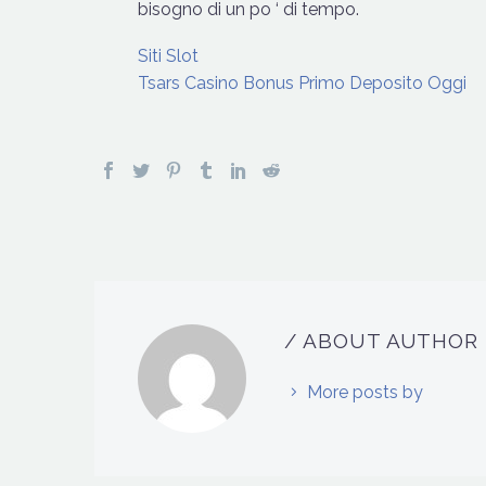
bisogno di un po ‘ di tempo.
Siti Slot
Tsars Casino Bonus Primo Deposito Oggi
/ ABOUT AUTHOR
More posts by