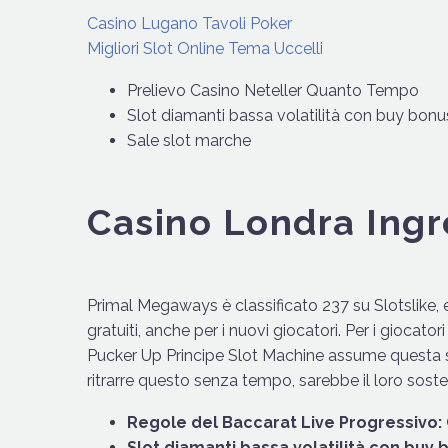
Casino Lugano Tavoli Poker
Migliori Slot Online Tema Uccelli
Prelievo Casino Neteller Quanto Tempo
Slot diamanti bassa volatilità con buy bonu
Sale slot marche
Casino Londra Ingr
Primal Megaways è classificato 237 su Slotslike, ed 
gratuiti, anche per i nuovi giocatori. Per i giocat
Pucker Up Principe Slot Machine assume questa st
ritrarre questo senza tempo, sarebbe il loro sost
Regole del Baccarat Live Progressivo: 
Slot diamanti bassa volatilità con buy 