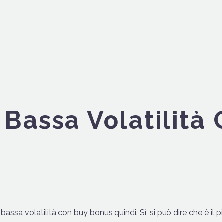
 Bassa Volatilità
 bassa volatilità con buy bonus quindi. Sì, si può dire che è il 