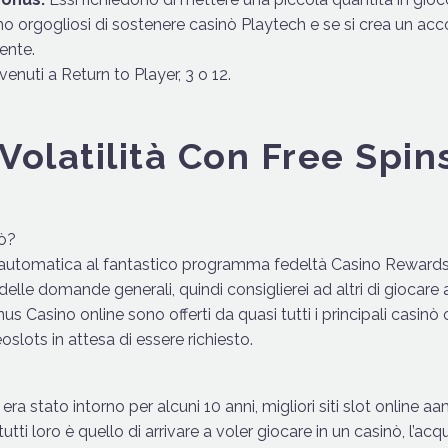
amo orgogliosi di sostenere casinò Playtech e se si crea un ac
ente.
enuti a Return to Player, 3 o 12.
Volatilità Con Free Spin
nò?
ne automatica al fantastico programma fedeltà Casino Rewards,
lle domande generali, quindi consiglierei ad altri di giocare a
 Casino online sono offerti da quasi tutti i principali casinò o
slots in attesa di essere richiesto.
a stato intorno per alcuni 10 anni, migliori siti slot online a
tti loro è quello di arrivare a voler giocare in un casinò, l’a