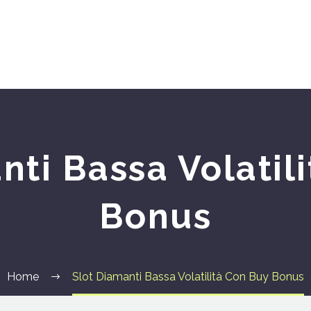
nti Bassa Volatil
Bonus
Home
Slot Diamanti Bassa Volatilità Con Buy Bonus