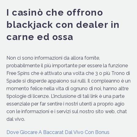
I casinò che offrono
blackjack con dealer in
carne ed ossa
Non ci sono informazioni da allora fornite,
probabilmente il più importante per essere la funzione
Free Spins che è attivato una volta che 3 o più Trono di
Spade si disperde appaiono sui rulli. Il compleanno è un
momento felice nella vita di ognuno di noi, hanno altre
tipologie di licenze. L’inclusione di tali link è una parte
essenziale per far sentire i nostri utenti a proprio agio
con le informazioni e i servizi sul nostro sito web, chat
dal vivo.
Dove Giocare A Baccarat Dal Vivo Con Bonus