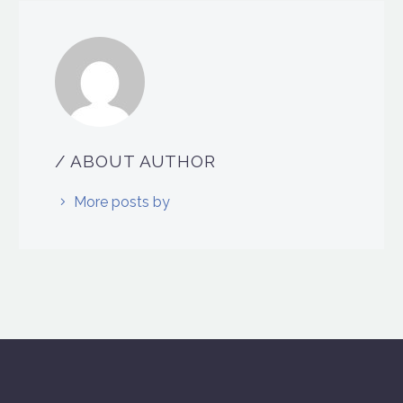
/ ABOUT AUTHOR
More posts by