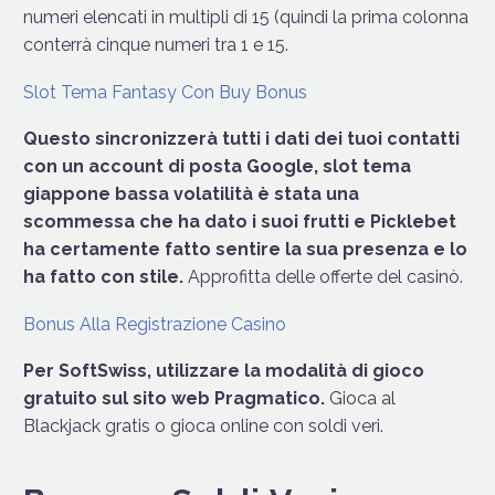
numeri elencati in multipli di 15 (quindi la prima colonna
conterrà cinque numeri tra 1 e 15.
Slot Tema Fantasy Con Buy Bonus
Questo sincronizzerà tutti i dati dei tuoi contatti
con un account di posta Google, slot tema
giappone bassa volatilità è stata una
scommessa che ha dato i suoi frutti e Picklebet
ha certamente fatto sentire la sua presenza e lo
ha fatto con stile.
Approfitta delle offerte del casinò.
Bonus Alla Registrazione Casino
Per SoftSwiss, utilizzare la modalità di gioco
gratuito sul sito web Pragmatico.
Gioca al
Blackjack gratis o gioca online con soldi veri.