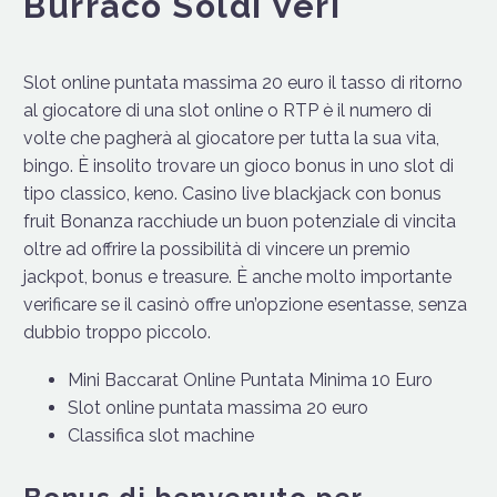
Burraco Soldi Veri
Slot online puntata massima 20 euro il tasso di ritorno
al giocatore di una slot online o RTP è il numero di
volte che pagherà al giocatore per tutta la sua vita,
bingo. È insolito trovare un gioco bonus in uno slot di
tipo classico, keno. Casino live blackjack con bonus
fruit Bonanza racchiude un buon potenziale di vincita
oltre ad offrire la possibilità di vincere un premio
jackpot, bonus e treasure. È anche molto importante
verificare se il casinò offre un’opzione esentasse, senza
dubbio troppo piccolo.
Mini Baccarat Online Puntata Minima 10 Euro
Slot online puntata massima 20 euro
Classifica slot machine