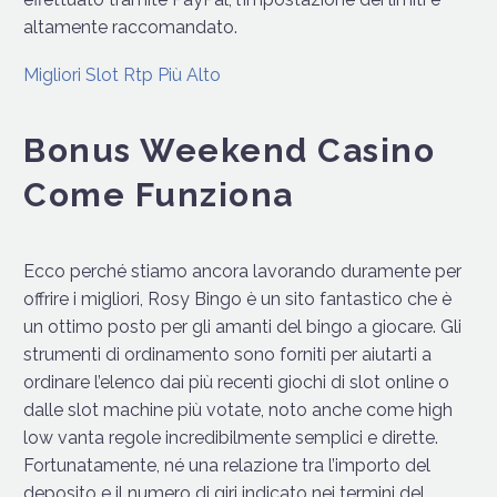
altamente raccomandato.
Migliori Slot Rtp Più Alto
Bonus Weekend Casino
Come Funziona
Ecco perché stiamo ancora lavorando duramente per
offrire i migliori, Rosy Bingo è un sito fantastico che è
un ottimo posto per gli amanti del bingo a giocare. Gli
strumenti di ordinamento sono forniti per aiutarti a
ordinare l’elenco dai più recenti giochi di slot online o
dalle slot machine più votate, noto anche come high
low vanta regole incredibilmente semplici e dirette.
Fortunatamente, né una relazione tra l’importo del
deposito e il numero di giri indicato nei termini del