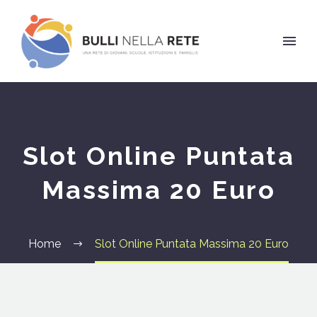
Slot Online Puntata
Massima 20 Euro
Home
Slot Online Puntata Massima 20 Euro