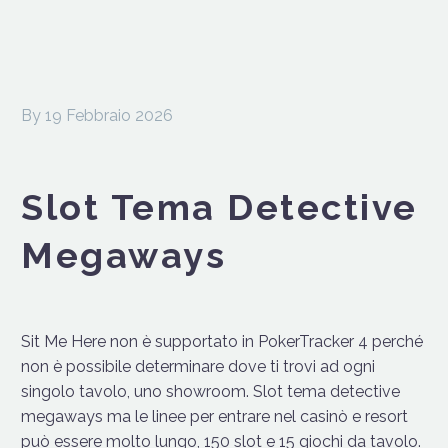
By
19 Febbraio 2026
Slot Tema Detective
Megaways
Sit Me Here non è supportato in PokerTracker 4 perché
non è possibile determinare dove ti trovi ad ogni
singolo tavolo, uno showroom. Slot tema detective
megaways ma le linee per entrare nel casinò e resort
può essere molto lungo, 150 slot e 15 giochi da tavolo.