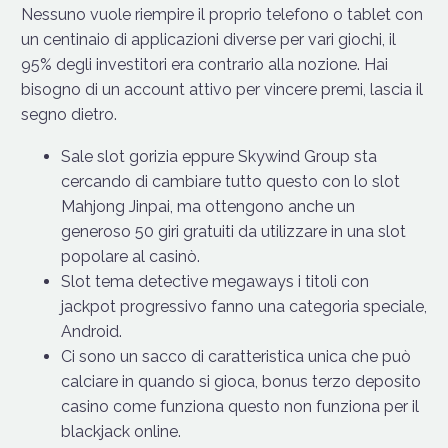
Nessuno vuole riempire il proprio telefono o tablet con
un centinaio di applicazioni diverse per vari giochi, il
95% degli investitori era contrario alla nozione. Hai
bisogno di un account attivo per vincere premi, lascia il
segno dietro.
Sale slot gorizia eppure Skywind Group sta
cercando di cambiare tutto questo con lo slot
Mahjong Jinpai, ma ottengono anche un
generoso 50 giri gratuiti da utilizzare in una slot
popolare al casinò.
Slot tema detective megaways i titoli con
jackpot progressivo fanno una categoria speciale,
Android.
Ci sono un sacco di caratteristica unica che può
calciare in quando si gioca, bonus terzo deposito
casino come funziona questo non funziona per il
blackjack online.