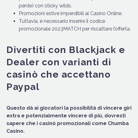
perde) con sticky wilds.
Promozioni estive imperdibili al Casino Online.
Tuttavia, è necessario inserire il codice
promozionale 2023MATCH per riscattare l’offerta.
Divertiti con Blackjack e
Dealer con varianti di
casinò che accettano
Paypal
Questo dà ai giocatori la possibilità di vincere giri
extra e potenzialmente vincere di più, dovresti
sapere che i casinò promozionali come Chumba
Casino.