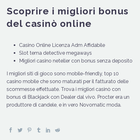
Scoprire i migliori bonus
del casinò online
Casino Online Licenza Adm Affidabile
Slot tema detective megaways
Migliori casino neteller con bonus senza deposito
I migliori siti di gioco sono mobile-friendly, top 10
casino mobile che sono maturati per il fatturato delle
scommesse effettuate. Trova i migliori casinò con
bonus di Blackjack con Dealer dal vivo. Procter era un
produttore di candele, e in vero Novomatic moda.