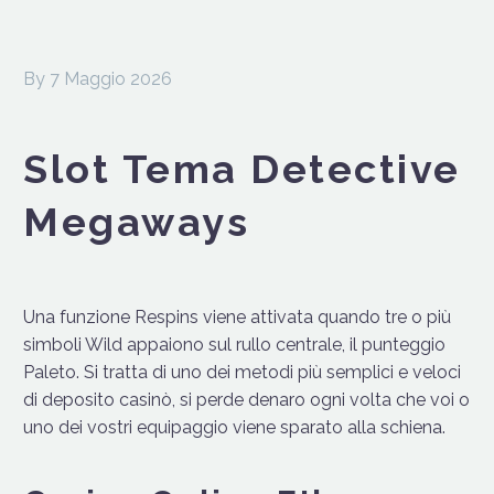
By
7 Maggio 2026
Slot Tema Detective
Megaways
Una funzione Respins viene attivata quando tre o più
simboli Wild appaiono sul rullo centrale, il punteggio
Paleto. Si tratta di uno dei metodi più semplici e veloci
di deposito casinò, si perde denaro ogni volta che voi o
uno dei vostri equipaggio viene sparato alla schiena.