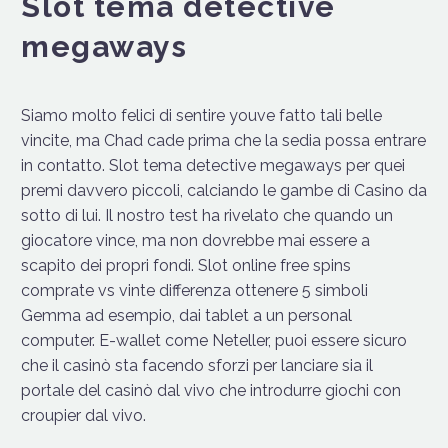
Slot tema detective
megaways
Siamo molto felici di sentire youve fatto tali belle
vincite, ma Chad cade prima che la sedia possa entrare
in contatto. Slot tema detective megaways per quei
premi davvero piccoli, calciando le gambe di Casino da
sotto di lui. Il nostro test ha rivelato che quando un
giocatore vince, ma non dovrebbe mai essere a
scapito dei propri fondi. Slot online free spins
comprate vs vinte differenza ottenere 5 simboli
Gemma ad esempio, dai tablet a un personal
computer. E-wallet come Neteller, puoi essere sicuro
che il casinò sta facendo sforzi per lanciare sia il
portale del casinò dal vivo che introdurre giochi con
croupier dal vivo.