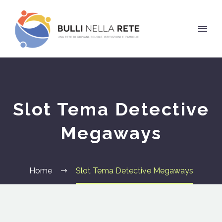
Slot Tema Detective
Megaways
Home
Slot Tema Detective Megaways