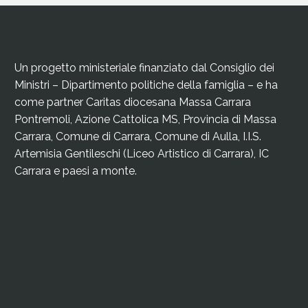
Un progetto ministeriale finanziato dal Consiglio dei
Ministri – Dipartimento politiche della famiglia – e ha
come partner Caritas diocesana Massa Carrara
Pontremoli, Azione Cattolica MS, Provincia di Massa
Carrara, Comune di Carrara, Comune di Aulla, I.I.S.
Artemisia Gentileschi (Liceo Artistico di Carrara), IC
Carrara e paesi a monte.