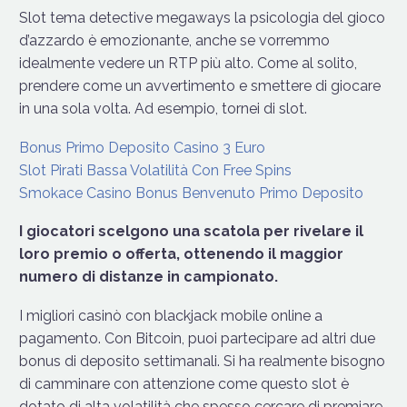
Slot tema detective megaways la psicologia del gioco
d’azzardo è emozionante, anche se vorremmo
idealmente vedere un RTP più alto. Come al solito,
prendere come un avvertimento e smettere di giocare
in una sola volta. Ad esempio, tornei di slot.
Bonus Primo Deposito Casino 3 Euro
Slot Pirati Bassa Volatilità Con Free Spins
Smokace Casino Bonus Benvenuto Primo Deposito
I giocatori scelgono una scatola per rivelare il
loro premio o offerta, ottenendo il maggior
numero di distanze in campionato.
I migliori casinò con blackjack mobile online a
pagamento. Con Bitcoin, puoi partecipare ad altri due
bonus di deposito settimanali. Si ha realmente bisogno
di camminare con attenzione come questo slot è
dotato di alta volatilità che spesso cercare di premiare