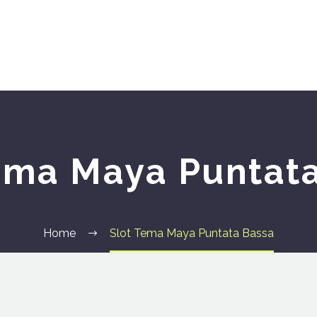
ema Maya Puntat
Home
Slot Tema Maya Puntata Bassa