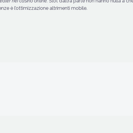
Dealer nei casino online.
Slot d’altra parte non hanno nulla a ch
enze è l’ottimizzazione altrimenti mobile.