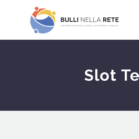
Slot T