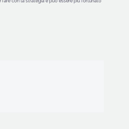
e fare con la strategia e può essere più fortunato