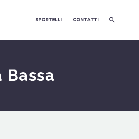
SPORTELLI
CONTATTI
a Bassa