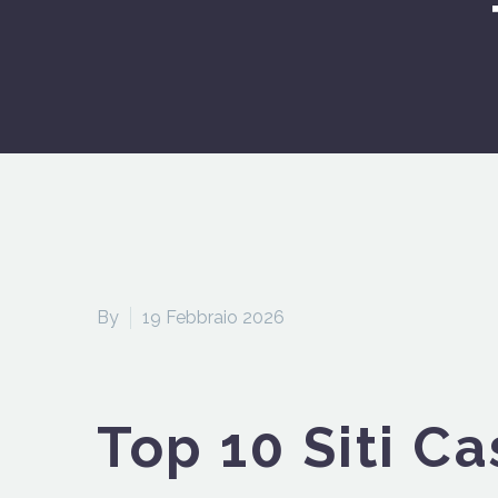
By
19 Febbraio 2026
Top 10 Siti Ca