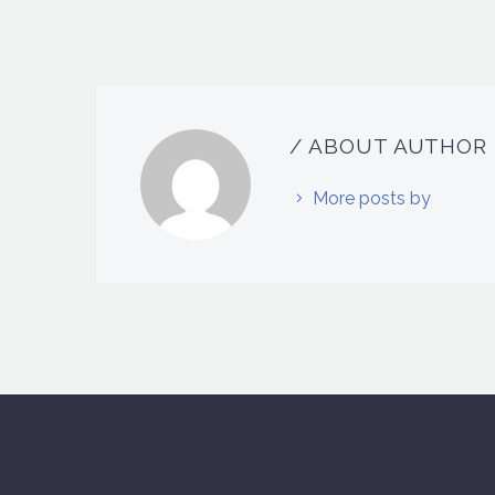
/ ABOUT AUTHOR
More posts by