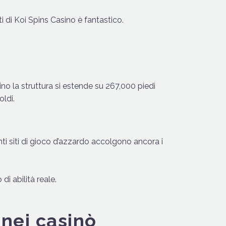
nti di Koi Spins Casino è fantastico.
sino la struttura si estende su 267,000 piedi
oldi.
ti siti di gioco d’azzardo accolgono ancora i
i abilità reale.
 nei casinò