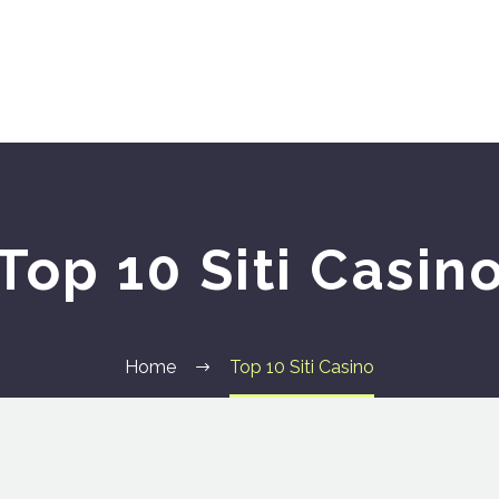
Top 10 Siti Casin
Home
Top 10 Siti Casino