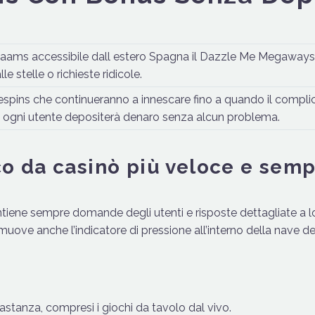
 aams accessibile dall estero Spagna il Dazzle Me Megaways sl
 stelle o richieste ridicole.
espins che continueranno a innescare fino a quando il complic
e, ogni utente depositerà denaro senza alcun problema.
co da casinò più veloce e semp
e sempre domande degli utenti e risposte dettagliate a loro,
 muove anche l’indicatore di pressione all’interno della nave
stanza, compresi i giochi da tavolo dal vivo.