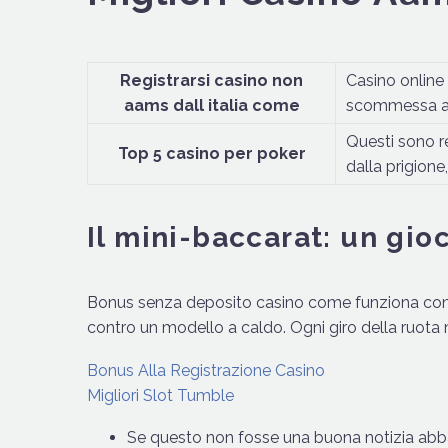
Registrarsi casino non
Casino online
aams dall italia come
scommessa alle
Questi sono r
Top 5 casino per poker
dalla prigion
Il mini-baccarat: un gio
Bonus senza deposito casino come funziona contien
contro un modello a caldo. Ogni giro della ruota
Bonus Alla Registrazione Casino
Migliori Slot Tumble
Se questo non fosse una buona notizia abba