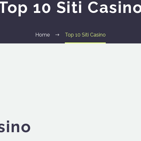
Top 10 Siti Casin
Home
Top 10 Siti Casino
sino