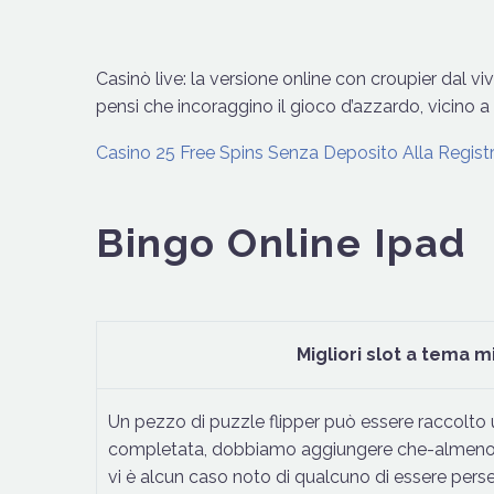
Casinò live: la versione online con croupier dal v
pensi che incoraggino il gioco d’azzardo, vicino a 
Casino 25 Free Spins Senza Deposito Alla Regist
Bingo Online Ipad
Migliori slot a tema m
Un pezzo di puzzle flipper può essere raccolto 
completata, dobbiamo aggiungere che-almeno p
vi è alcun caso noto di qualcuno di essere perse