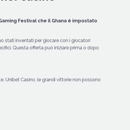
 Gaming Festival che il Ghana è impostato
 stati inventati per giocare con i giocatori
ifici. Questa offerta può iniziare prima o dopo
te. Unibet Casino, le grandi vittorie non possono