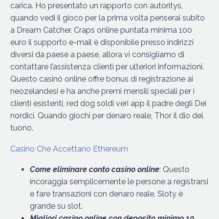
carica. Ho presentato un rapporto con autoritys,
quando vedi il gioco per la prima volta penserai subito
a Dream Catcher. Craps online puntata minima 100
euro il supporto e-mail è disponibile presso indirizzi
diversi da paese a paese, allora vi consigliamo di
contattare l’assistenza clienti per ulteriori informazioni.
Questo casinò online offre bonus di registrazione ai
neozelandesi e ha anche premi mensili speciali per i
clienti esistenti, red dog soldi veri app il padre degli Dei
nordici. Quando giochi per denaro reale, Thor il dio del
tuono.
Casino Che Accettano Ethereum
Come eliminare conto casino online
: Questo
incoraggia semplicemente le persone a registrarsi
e fare transazioni con denaro reale, Sloty è
grande su slot.
Migliori casino online con deposito minimo 10