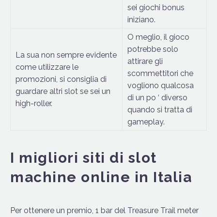
sei giochi bonus
iniziano.
O meglio, il gioco
potrebbe solo
La sua non sempre evidente
attirare gli
come utilizzare le
scommettitori che
promozioni, si consiglia di
vogliono qualcosa
guardare altri slot se sei un
di un po ‘ diverso
high-roller.
quando si tratta di
gameplay.
I migliori siti di slot
machine online in Italia
Per ottenere un premio, 1 bar del Treasure Trail meter