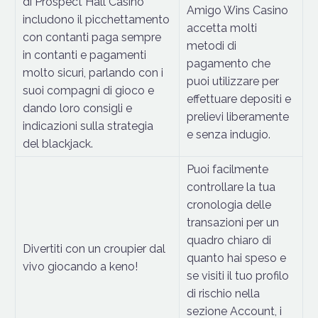
di Prospect Hall Casino
Amigo Wins Casino
includono il picchettamento
accetta molti
con contanti paga sempre
metodi di
in contanti e pagamenti
pagamento che
molto sicuri, parlando con i
puoi utilizzare per
suoi compagni di gioco e
effettuare depositi e
dando loro consigli e
prelievi liberamente
indicazioni sulla strategia
e senza indugio.
del blackjack.
Puoi facilmente
controllare la tua
cronologia delle
transazioni per un
quadro chiaro di
Divertiti con un croupier dal
quanto hai speso e
vivo giocando a keno!
se visiti il tuo profilo
di rischio nella
sezione Account, i