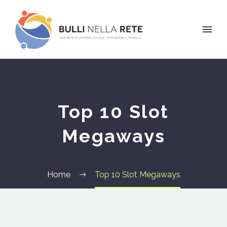
Top 10 Slot
Megaways
Home
Top 10 Slot Megaways